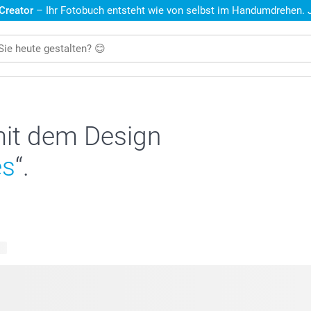
 Creator
– Ihr Fotobuch entsteht wie von selbst im Handumdrehen. Je
mit dem Design
es
“.
te