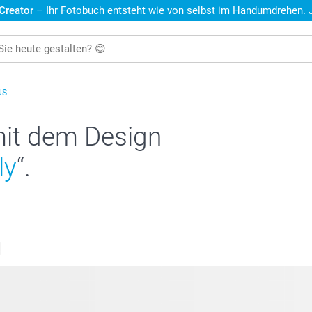
 Creator
– Ihr Fotobuch entsteht wie von selbst im Handumdrehen. Je
US
mit dem Design
ly
“.
e