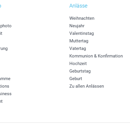
o
Anlässe
Weihnachten
photo
Neujahr
it
Valentinstag
Muttertag
rung
Vatertag
Kommunion & Konfirmation
Hochzeit
Geburtstag
ramme
Geburt
tions
Zu allen Anlässen
siness
ht