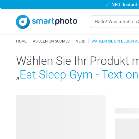
🪄
NEU: Instant
HOME
AS SEEN ON SOCIALS
NERD
WÄHLEN SIE EIN DESIGN A
Wählen Sie Ihr Produkt 
„
Eat Sleep Gym - Text on
23 Produkt