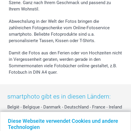
Szene. Ganz nach Ihrem Geschmack und passend zu
Investor Relations
Geburtstag
Anmelden /Registrieren
Ihrem Wohnstil.
B2B smartbusiness
Geburt
Sitemap
Widerrufsrecht
Zu allen Anlässen
Status der Bestellung
Abwechslung in der Welt der Fotos bringen die
smartfriends
zahlreichen Fotogeschenke vom Online-Fotoservice
smartphoto. Beliebte Fotoprodukte sind u.a.
smartgarantie
personalisierte Tassen, Kissen oder T-Shirts.
smartbonus
Damit die Fotos aus den Ferien oder von Hochzeiten nicht
in Vergessenheit geraten, werden gerade in den
Sommermonaten viele Fotobücher online gestaltet, z.B.
Fotobuch in DIN A4 quer.
smartphoto gibt es in diesen Ländern:
België
-
Belgique
-
Danmark
-
Deutschland
-
France
-
Ireland
-
Nederland
-
Norge
-
Österreich
-
Schweiz
-
Suisse
-
Diese Webseite verwendet Cookies und andere
Switzerland
-
Suomi
-
Sverige
-
United Kingdom
-
Technologien
Other Countries