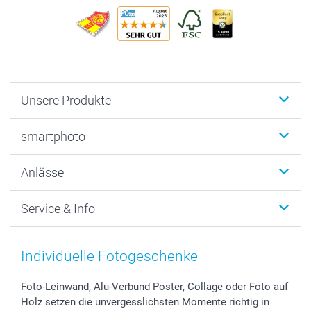
Unsere Produkte
Fotobücher
smartphoto
Fotogeschenke
Wanddekoration
Über uns
Anlässe
MyNameBook
Warum smartphoto
Foto-Grusskarten
Nachhaltigkeit
Weihnachten
Service & Info
Fotoabzüge, Fotos als Buch & Poster
Datenschutz
Neujahr
Smartphone & Tablet Cases
Cookie-Erklärung
Valentinstag
Kontakt & FAQ
Zubehör & Material
AGB
Muttertag
Preise und Versandkosten
Individuelle Fotogeschenke
Foto-Kalender & Agenden
Impressum
Vatertag
Lieferfristen
Sticker & Etiketten
Presse
Kommunion & Konfirmation
48h Lieferung
Foto-Leinwand, Alu-Verbund Poster, Collage oder Foto auf
Holz setzen die unvergesslichsten Momente richtig in
Geschenk-Gutscheine (PDF)
Partnerprogramme
Hochzeit
Zahlungsmöglichkeiten