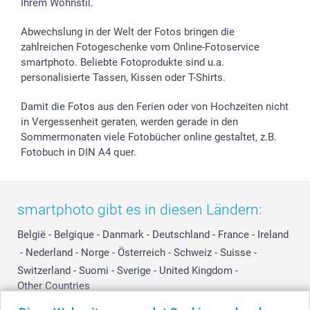
Ihrem Wohnstil.
Abwechslung in der Welt der Fotos bringen die
zahlreichen Fotogeschenke vom Online-Fotoservice
smartphoto. Beliebte Fotoprodukte sind u.a.
personalisierte Tassen, Kissen oder T-Shirts.
Damit die Fotos aus den Ferien oder von Hochzeiten nicht
in Vergessenheit geraten, werden gerade in den
Sommermonaten viele Fotobücher online gestaltet, z.B.
Fotobuch in DIN A4 quer.
smartphoto gibt es in diesen Ländern:
België
-
Belgique
-
Danmark
-
Deutschland
-
France
-
Ireland
-
Nederland
-
Norge
-
Österreich
-
Schweiz
-
Suisse
-
Switzerland
-
Suomi
-
Sverige
-
United Kingdom
-
Other Countries