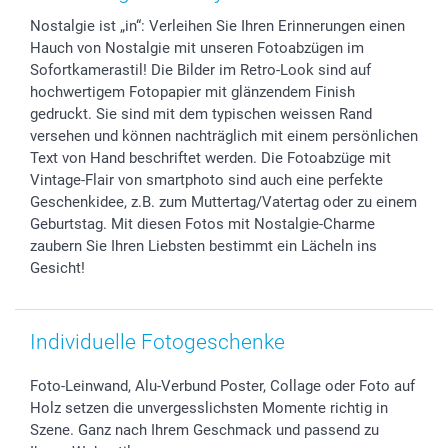
Foto-Kalender & Agenden
Impressum
Vatertag
Lieferfristen
Nostalgie ist „in“: Verleihen Sie Ihren Erinnerungen einen
Sticker & Etiketten
Presse
Kommunion & Konfirmation
48h Lieferung
Hauch von Nostalgie mit unseren Fotoabzügen im
Geschenk-Gutscheine (PDF)
Partnerprogramme
Hochzeit
Zahlungsmöglichkeiten
Sofortkamerastil! Die Bilder im Retro-Look sind auf
Investor Relations
Geburtstag
Anmelden /Registrieren
hochwertigem Fotopapier mit glänzendem Finish
B2B smartbusiness
Geburt
Sitemap
gedruckt. Sie sind mit dem typischen weissen Rand
versehen und können nachträglich mit einem persönlichen
Widerrufsrecht
Zu allen Anlässen
Status der Bestellung
Text von Hand beschriftet werden. Die Fotoabzüge mit
smartfriends
Vintage-Flair von smartphoto sind auch eine perfekte
smartgarantie
Geschenkidee, z.B. zum Muttertag/Vatertag oder zu einem
smartbonus
Geburtstag. Mit diesen Fotos mit Nostalgie-Charme
zaubern Sie Ihren Liebsten bestimmt ein Lächeln ins
Gesicht!
Individuelle Fotogeschenke
Foto-Leinwand, Alu-Verbund Poster, Collage oder Foto auf
Holz setzen die unvergesslichsten Momente richtig in
Szene. Ganz nach Ihrem Geschmack und passend zu