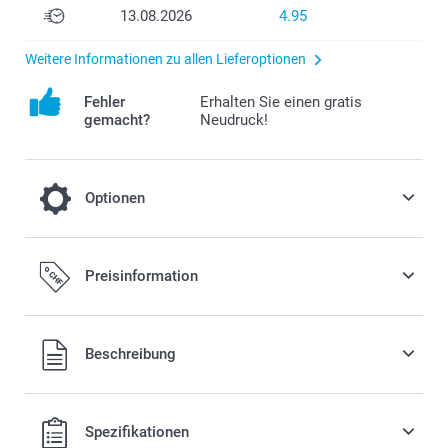
13.08.2026
4.95
Weitere Informationen zu allen Lieferoptionen
Fehler
Erhalten Sie einen gratis
gemacht?
Neudruck!
Optionen
Farbeffekt
Preisinformation
0.00 CHF
Beschreibung
Schwarz-Weiss
Alle Preise verstehen sich in Schweizer Franken (CHF) inkl.
Sepia
Spezifikationen
MwSt. und zzgl. Versandkosten.