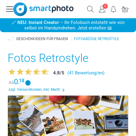
🪄
NEU: Instant Creator
– Ihr Fotobuch entsteht wie von
selbst im Handumdrehen. Jetzt erstellen 📖
GESCHENKIDEEN FÜR FRAUEN
FOTOABZÜGE RETROSTYLE
Fotos Retrostyle
4.8
/
5
(41 Bewertung/en)
0.
18
Ab
zzgl. Versandkosten, inkl. MwSt