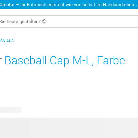
 Creator
– Ihr Fotobuch entsteht wie von selbst im Handumdrehen. Je
IGN AUS
r
Baseball Cap M-L, Farbe
re Designs