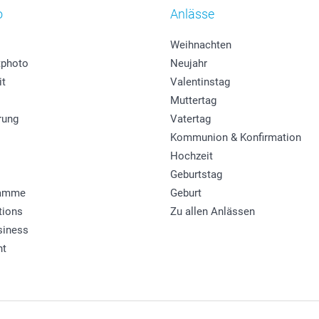
o
Anlässe
Weihnachten
photo
Neujahr
it
Valentinstag
Muttertag
rung
Vatertag
Kommunion & Konfirmation
Hochzeit
Geburtstag
ramme
Geburt
tions
Zu allen Anlässen
siness
ht