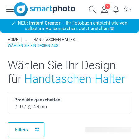
🪄
NEU: Instant Creator
– Ihr Fotobuch entsteht wie von
selbst im Handumdrehen. Jetzt erstellen 📖
HOME
HANDTASCHEN-HALTER
WÄHLEN SIE EIN DESIGN AUS
Wählen Sie Ihr Design
für
Handtaschen-Halter
Produkteigenschaften:
0,7
4,4 cm
Filters
22 verfügbare Designs