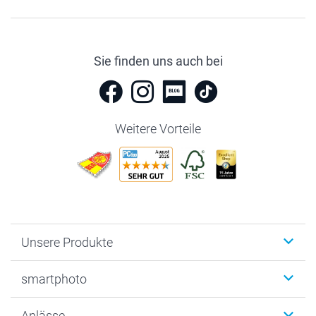
Sie finden uns auch bei
Weitere Vorteile
Unsere Produkte
Fotobücher
smartphoto
Fotogeschenke
Wanddekoration
Über uns
Anlässe