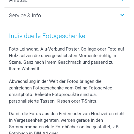
MyNameBook
Warum smartphoto
Foto-Grusskarten
Nachhaltigkeit
Weihnachten
Service & Info
Fotoabzüge, Fotos als Buch & Poster
Datenschutz
Neujahr
Smartphone & Tablet Cases
Cookie-Erklärung
Valentinstag
Kontakt & FAQ
Zubehör & Material
AGB
Muttertag
Preise und Versandkosten
Individuelle Fotogeschenke
Foto-Kalender & Agenden
Impressum
Vatertag
Lieferfristen
Sticker & Etiketten
Presse
Kommunion & Konfirmation
48h Lieferung
Foto-Leinwand, Alu-Verbund Poster, Collage oder Foto auf
Holz setzen die unvergesslichsten Momente richtig in
Geschenk-Gutscheine (PDF)
Partnerprogramme
Hochzeit
Zahlungsmöglichkeiten
Szene. Ganz nach Ihrem Geschmack und passend zu
Investor Relations
Geburtstag
Anmelden /Registrieren
Ihrem Wohnstil.
B2B smartbusiness
Geburt
Sitemap
Widerrufsrecht
Zu allen Anlässen
Status der Bestellung
Abwechslung in der Welt der Fotos bringen die
smartfriends
zahlreichen Fotogeschenke vom Online-Fotoservice
smartphoto. Beliebte Fotoprodukte sind u.a.
smartgarantie
personalisierte Tassen, Kissen oder T-Shirts.
smartbonus
Damit die Fotos aus den Ferien oder von Hochzeiten nicht
in Vergessenheit geraten, werden gerade in den
Sommermonaten viele Fotobücher online gestaltet, z.B.
Fotobuch in DIN A4 quer.