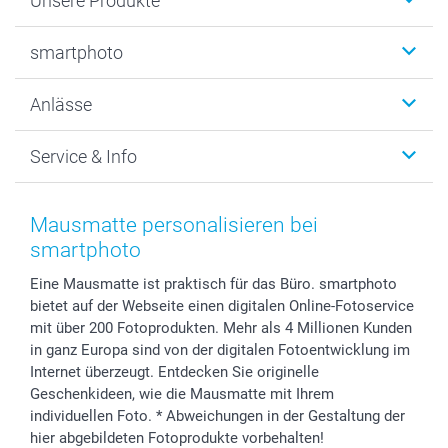
Unsere Produkte
Fotobücher
smartphoto
Fotogeschenke
Wanddekoration
Über uns
Anlässe
MyNameBook
Warum smartphoto
Foto-Grusskarten
Nachhaltigkeit
Weihnachten
Service & Info
Fotoabzüge, Fotos als Buch & Poster
Datenschutz
Neujahr
Smartphone & Tablet Cases
Cookie-Erklärung
Valentinstag
Kontakt & FAQ
Zubehör & Material
AGB
Muttertag
Preise und Versandkosten
Mausmatte personalisieren bei
Foto-Kalender & Agenden
Impressum
Vatertag
Lieferfristen
smartphoto
Sticker & Etiketten
Presse
Kommunion & Konfirmation
48h Lieferung
Eine Mausmatte ist praktisch für das Büro. smartphoto
Geschenk-Gutscheine (PDF)
Partnerprogramme
Hochzeit
Zahlungsmöglichkeiten
bietet auf der Webseite einen digitalen Online-Fotoservice
Investor Relations
Geburtstag
Anmelden /Registrieren
mit über 200 Fotoprodukten. Mehr als 4 Millionen Kunden
B2B smartbusiness
Geburt
Sitemap
in ganz Europa sind von der digitalen Fotoentwicklung im
Widerrufsrecht
Zu allen Anlässen
Status der Bestellung
Internet überzeugt. Entdecken Sie originelle
Geschenkideen, wie die Mausmatte mit Ihrem
smartfriends
individuellen Foto. * Abweichungen in der Gestaltung der
smartgarantie
hier abgebildeten Fotoprodukte vorbehalten!