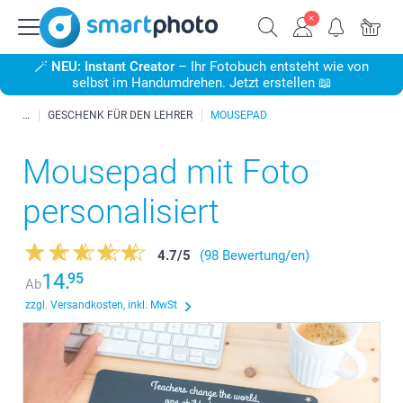
🪄
NEU: Instant Creator
– Ihr Fotobuch entsteht wie von
selbst im Handumdrehen. Jetzt erstellen 📖
GESCHENK FÜR DEN LEHRER
MOUSEPAD
Mousepad mit Foto
personalisiert
4.7
/
5
(98 Bewertung/en)
14.
95
Ab
zzgl. Versandkosten, inkl. MwSt