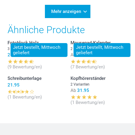
Mehr anzeigen
Ähnliche Produkte
Fotoblock Holz
Mousepad-Kalender
Jetzt bestellt, Mittwoch
Jetzt bestellt, Mittwoch
3 Varianten
2 Varianten
geliefert
geliefert
29.95
Ab
14.95
(9 Bewertung/en)
(7 Bewertung/en)
Schreibunterlage
Kopfhörerständer
21.95
2 Varianten
Ab
31.95
(1 Bewertung/en)
(1 Bewertung/en)