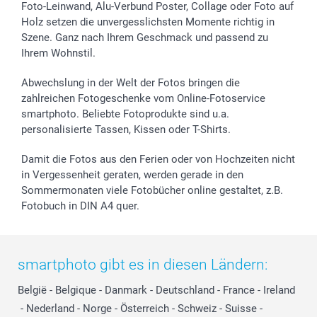
Sticker & Etiketten
Presse
Kommunion & Konfirmation
48h Lieferung
Foto-Leinwand, Alu-Verbund Poster, Collage oder Foto auf
Holz setzen die unvergesslichsten Momente richtig in
Geschenk-Gutscheine (PDF)
Partnerprogramme
Hochzeit
Zahlungsmöglichkeiten
Szene. Ganz nach Ihrem Geschmack und passend zu
Investor Relations
Geburtstag
Anmelden /Registrieren
Ihrem Wohnstil.
B2B smartbusiness
Geburt
Sitemap
Widerrufsrecht
Zu allen Anlässen
Status der Bestellung
Abwechslung in der Welt der Fotos bringen die
smartfriends
zahlreichen Fotogeschenke vom Online-Fotoservice
smartphoto. Beliebte Fotoprodukte sind u.a.
smartgarantie
personalisierte Tassen, Kissen oder T-Shirts.
smartbonus
Damit die Fotos aus den Ferien oder von Hochzeiten nicht
in Vergessenheit geraten, werden gerade in den
Sommermonaten viele Fotobücher online gestaltet, z.B.
Fotobuch in DIN A4 quer.
smartphoto gibt es in diesen Ländern:
België
-
Belgique
-
Danmark
-
Deutschland
-
France
-
Ireland
-
Nederland
-
Norge
-
Österreich
-
Schweiz
-
Suisse
-