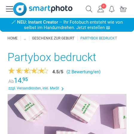
🪄
NEU: Instant Creator
– Ihr Fotobuch entsteht wie von
selbst im Handumdrehen. Jetzt erstellen 📖
HOME
GESCHENKE ZUR GEBURT
PARTYBOX BEDRUCKT
Partybox bedruckt
4.5
/
5
(2 Bewertung/en)
14.
95
Ab
zzgl. Versandkosten, inkl. MwSt