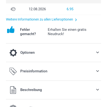
12.08.2026
6.95
Weitere Informationen zu allen Lieferoptionen
Fehler
Erhalten Sie einen gratis
gemacht?
Neudruck!
Optionen
Füllen Sie Ihre Schachteln mit leckeren
Preisinformation
Süssigkeiten!
11.00/Stück
Ab
Alle Preise verstehen sich in Schweizer Franken (CHF) inkl.
Beschreibung
MwSt. und zzgl. Versandkosten.
Preis und Verfügbarkeit der Optionen