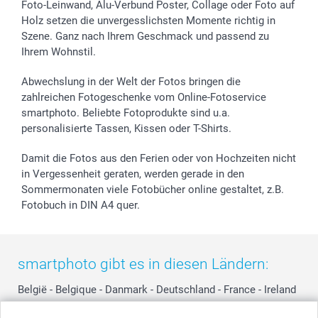
Sticker & Etiketten
Presse
Kommunion & Konfirmation
48h Lieferung
Foto-Leinwand, Alu-Verbund Poster, Collage oder Foto auf
Holz setzen die unvergesslichsten Momente richtig in
Geschenk-Gutscheine (PDF)
Partnerprogramme
Hochzeit
Zahlungsmöglichkeiten
Szene. Ganz nach Ihrem Geschmack und passend zu
Investor Relations
Geburtstag
Anmelden /Registrieren
Ihrem Wohnstil.
B2B smartbusiness
Geburt
Sitemap
Widerrufsrecht
Zu allen Anlässen
Status der Bestellung
Abwechslung in der Welt der Fotos bringen die
smartfriends
zahlreichen Fotogeschenke vom Online-Fotoservice
smartphoto. Beliebte Fotoprodukte sind u.a.
smartgarantie
personalisierte Tassen, Kissen oder T-Shirts.
smartbonus
Damit die Fotos aus den Ferien oder von Hochzeiten nicht
in Vergessenheit geraten, werden gerade in den
Sommermonaten viele Fotobücher online gestaltet, z.B.
Fotobuch in DIN A4 quer.
smartphoto gibt es in diesen Ländern:
België
-
Belgique
-
Danmark
-
Deutschland
-
France
-
Ireland
-
Nederland
-
Norge
-
Österreich
-
Schweiz
-
Suisse
-