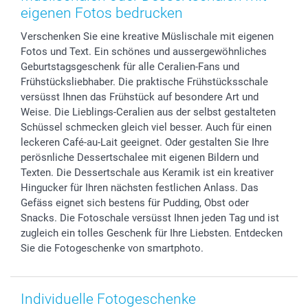
Foto-Kalender & Agenden
Impressum
Vatertag
Lieferfristen
eigenen Fotos bedrucken
Sticker & Etiketten
Presse
Kommunion & Konfirmation
48h Lieferung
Verschenken Sie eine kreative Müslischale mit eigenen
Geschenk-Gutscheine (PDF)
Partnerprogramme
Hochzeit
Zahlungsmöglichkeiten
Fotos und Text. Ein schönes und aussergewöhnliches
Investor Relations
Geburtstag
Anmelden /Registrieren
Geburtstagsgeschenk für alle Ceralien-Fans und
B2B smartbusiness
Geburt
Sitemap
Frühstücksliebhaber. Die praktische Frühstücksschale
Widerrufsrecht
Zu allen Anlässen
Status der Bestellung
versüsst Ihnen das Frühstück auf besondere Art und
Weise. Die Lieblings-Ceralien aus der selbst gestalteten
smartfriends
Schüssel schmecken gleich viel besser. Auch für einen
smartgarantie
leckeren Café-au-Lait geeignet. Oder gestalten Sie Ihre
smartbonus
perösnliche Dessertschalee mit eigenen Bildern und
Texten. Die Dessertschale aus Keramik ist ein kreativer
Hingucker für Ihren nächsten festlichen Anlass. Das
Gefäss eignet sich bestens für Pudding, Obst oder
Snacks. Die Fotoschale versüsst Ihnen jeden Tag und ist
zugleich ein tolles Geschenk für Ihre Liebsten. Entdecken
Sie die Fotogeschenke von smartphoto.
Individuelle Fotogeschenke