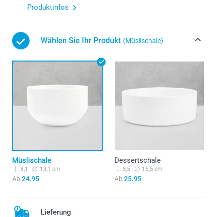
Produktinfos
Wählen Sie Ihr Produkt
(Müslischale)
Müslischale
Dessertschale
8,1
13,1 cm
5,5
15,5 cm
Ab
24.95
Ab
25.95
Lieferung