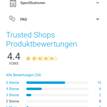
Spezifikationen
FAQ
Trusted Shops
Produktbewertungen
4.4
VON
5
Alle Bewertungen (24)
Die Schüssel im Frühstücksformat ist ideal, um
morgens sein Müsli zu geniessen.
5 Sterne
15
4 Sterne
6
Die Schale im Dessertformat, um bei Abenden mit
Freunden Häppchen zu teilen.
3 Sterne
2
2 Sterne
0