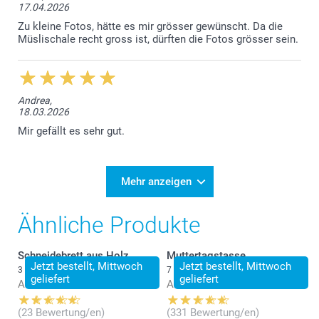
17.04.2026
Zu kleine Fotos, hätte es mir grösser gewünscht. Da die
Müslischale recht gross ist, dürften die Fotos grösser sein.
Andrea,
18.03.2026
Mir gefällt es sehr gut.
Mehr anzeigen
Ähnliche Produkte
Schneidebrett aus Holz
Muttertagstasse
Jetzt bestellt, Mittwoch
Jetzt bestellt, Mittwoch
3 Varianten
7 Varianten
geliefert
geliefert
Ab
34.95
Ab
14.95
(23 Bewertung/en)
(331 Bewertung/en)