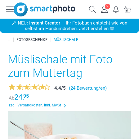
🪄
NEU: Instant Creator
– Ihr Fotobuch entsteht wie von
selbst im Handumdrehen. Jetzt erstellen 📖
FOTOGESCHENKE
MÜSLISCHALE
Müslischale mit Foto
zum Muttertag
4.4
/
5
(24 Bewertung/en)
24.
95
Ab
zzgl. Versandkosten, inkl. MwSt