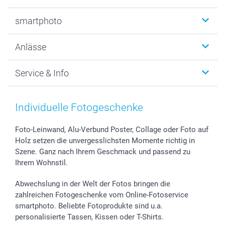
Fotobücher
smartphoto
Fotogeschenke
Wanddekoration
Über uns
Anlässe
MyNameBook
Warum smartphoto
Foto-Grusskarten
Nachhaltigkeit
Weihnachten
Service & Info
Fotoabzüge, Fotos als Buch & Poster
Datenschutz
Neujahr
Smartphone & Tablet Cases
Cookie-Erklärung
Valentinstag
Kontakt & FAQ
Zubehör & Material
AGB
Muttertag
Preise und Versandkosten
Individuelle Fotogeschenke
Foto-Kalender & Agenden
Impressum
Vatertag
Lieferfristen
Sticker & Etiketten
Presse
Kommunion & Konfirmation
48h Lieferung
Foto-Leinwand, Alu-Verbund Poster, Collage oder Foto auf
Holz setzen die unvergesslichsten Momente richtig in
Geschenk-Gutscheine (PDF)
Partnerprogramme
Hochzeit
Zahlungsmöglichkeiten
Szene. Ganz nach Ihrem Geschmack und passend zu
Investor Relations
Geburtstag
Anmelden /Registrieren
Ihrem Wohnstil.
B2B smartbusiness
Geburt
Sitemap
Widerrufsrecht
Zu allen Anlässen
Status der Bestellung
Abwechslung in der Welt der Fotos bringen die
smartfriends
zahlreichen Fotogeschenke vom Online-Fotoservice
smartphoto. Beliebte Fotoprodukte sind u.a.
smartgarantie
personalisierte Tassen, Kissen oder T-Shirts.
smartbonus