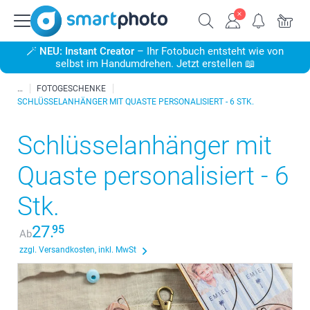
🪄
NEU: Instant Creator
– Ihr Fotobuch entsteht wie von
selbst im Handumdrehen. Jetzt erstellen 📖
FOTOGESCHENKE
SCHLÜSSELANHÄNGER MIT QUASTE PERSONALISIERT - 6 STK.
Schlüsselanhänger mit
Quaste personalisiert - 6
Stk.
27.
95
Ab
zzgl. Versandkosten, inkl. MwSt