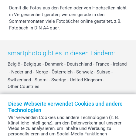
Damit die Fotos aus den Ferien oder von Hochzeiten nicht
in Vergessenheit geraten, werden gerade in den
Sommermonaten viele Fotobücher online gestaltet, z.B.
Fotobuch in DIN A4 quer.
smartphoto gibt es in diesen Ländern:
België
-
Belgique
-
Danmark
-
Deutschland
-
France
-
Ireland
-
Nederland
-
Norge
-
Österreich
-
Schweiz
-
Suisse
-
Switzerland
-
Suomi
-
Sverige
-
United Kingdom
-
Other Countries
Diese Webseite verwendet Cookies und andere
Alle Preise verstehen sich in Schweizer Franken (CHF) inkl. MwSt. und zzgl.
Technologien
Versandkosten.
Wir verwenden Cookies und andere Technologien (z. B.
künstliche Intelligenz), um den Datenverkehr auf unserer
Website zu analysieren, um Inhalte und Werbung zu
personalisieren und um Social-Media-Funktionen
© smartphoto Group. Alle Rechte vorbehalten.