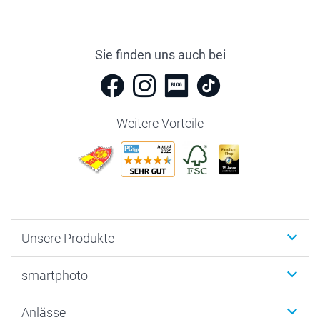
Sie finden uns auch bei
Weitere Vorteile
Unsere Produkte
Fotobücher
smartphoto
Fotogeschenke
Wanddekoration
Über uns
Anlässe
MyNameBook
Warum smartphoto