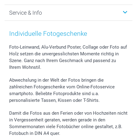
Foto-Grusskarten
Nachhaltigkeit
Weihnachten
Service & Info
Fotoabzüge, Fotos als Buch & Poster
Datenschutz
Neujahr
Smartphone & Tablet Cases
Cookie-Erklärung
Valentinstag
Kontakt & FAQ
Zubehör & Material
AGB
Muttertag
Preise und Versandkosten
Individuelle Fotogeschenke
Foto-Kalender & Agenden
Impressum
Vatertag
Lieferfristen
Sticker & Etiketten
Presse
Kommunion & Konfirmation
48h Lieferung
Foto-Leinwand, Alu-Verbund Poster, Collage oder Foto auf
Holz setzen die unvergesslichsten Momente richtig in
Geschenk-Gutscheine (PDF)
Partnerprogramme
Hochzeit
Zahlungsmöglichkeiten
Szene. Ganz nach Ihrem Geschmack und passend zu
Investor Relations
Geburtstag
Anmelden /Registrieren
Ihrem Wohnstil.
B2B smartbusiness
Geburt
Sitemap
Widerrufsrecht
Zu allen Anlässen
Status der Bestellung
Abwechslung in der Welt der Fotos bringen die
smartfriends
zahlreichen Fotogeschenke vom Online-Fotoservice
smartphoto. Beliebte Fotoprodukte sind u.a.
smartgarantie
personalisierte Tassen, Kissen oder T-Shirts.
smartbonus
Damit die Fotos aus den Ferien oder von Hochzeiten nicht
in Vergessenheit geraten, werden gerade in den
Sommermonaten viele Fotobücher online gestaltet, z.B.
Fotobuch in DIN A4 quer.