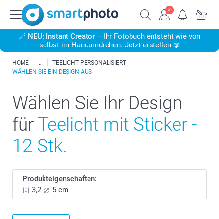
🪄
NEU: Instant Creator
– Ihr Fotobuch entsteht wie von
selbst im Handumdrehen. Jetzt erstellen 📖
HOME
TEELICHT PERSONALISIERT
WÄHLEN SIE EIN DESIGN AUS
Wählen Sie Ihr Design
für
Teelicht mit Sticker -
12 Stk.
Produkteigenschaften:
3,2
5 cm