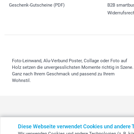
Geschenk-Gutscheine (PDF)
B2B smartbu
Widerrufsrec
Foto-Leinwand, Alu-Verbund Poster, Collage oder Foto auf
Holz setzen die unvergesslichsten Momente richtig in Szene.
Ganz nach Ihrem Geschmack und passend zu Ihrem
Wohnstil.
België
-
Belgique
-
Danmark
-
Deutschland
-
France
-
Ir
Diese Webseite verwendet Cookies und andere 
Wir verwenden Cookies und andere Technologien (z. B. kün