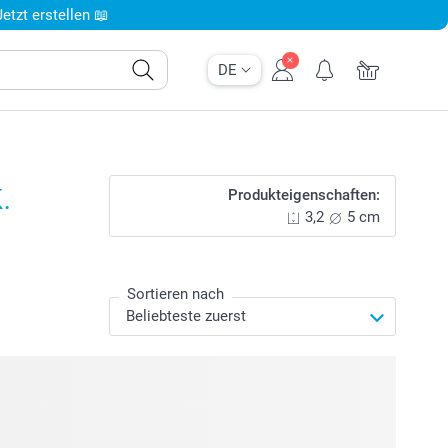
tzt erstellen 📖
DE
.
Produkteigenschaften:
3,2
5 cm
Sortieren nach