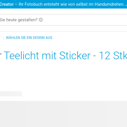
 Creator
– Ihr Fotobuch entsteht wie von selbst im Handumdrehen. Je
T
WÄHLEN SIE EIN DESIGN AUS
r
Teelicht mit Sticker - 12 Stk
are Designs