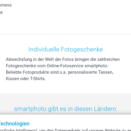
siness
ht
Individuelle Fotogeschenke
Abwechslung in der Welt der Fotos bringen die zahlreichen
Fotogeschenke vom Online-Fotoservice smartphoto.
Beliebte Fotoprodukte sind u.a. personalisierte Tassen,
Kissen oder T-Shirts.
smartphoto gibt es in diesen Ländern:
eland
-
Nederland
-
Norge
-
Österreich
-
Schweiz
-
Suisse
-
Switzerla
Technologien
stliche Intelligenz), um den Datenverkehr auf unserer Website zu a