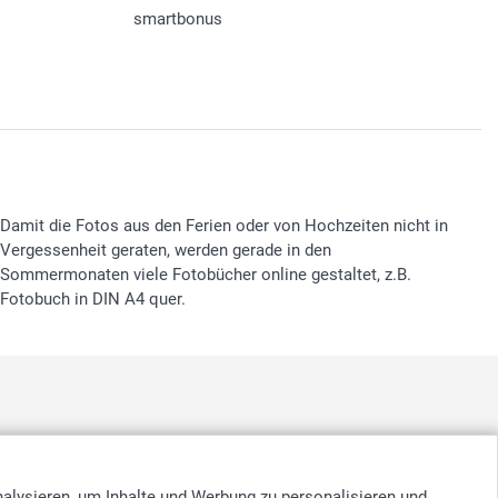
smartbonus
Damit die Fotos aus den Ferien oder von Hochzeiten nicht in
Vergessenheit geraten, werden gerade in den
Sommermonaten viele Fotobücher online gestaltet, z.B.
Fotobuch in DIN A4 quer.
nd
-
Suomi
-
Sverige
-
United Kingdom
-
Other Countries
nalysieren, um Inhalte und Werbung zu personalisieren und