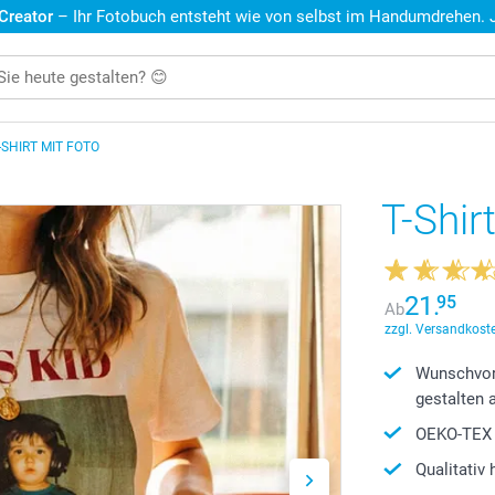
 Creator
– Ihr Fotobuch entsteht wie von selbst im Handumdrehen. Je
-SHIRT MIT FOTO
T-Shir
21.
95
Ab
zzgl. Versandkoste
Wunschvor
gestalten 
OEKO-TEX 1
Qualitativ