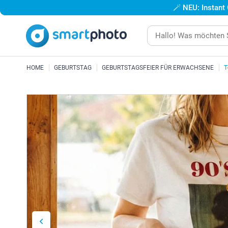
🪄
NEU: Instant
HOME
GEBURTSTAG
GEBURTSTAGSFEIER FÜR ERWACHSENE
T