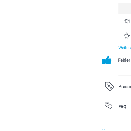
Weiter
Fehle
Preisi
Alle Preise ver
FAQ
zzgl. Versandk