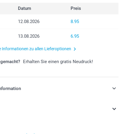
Datum
Preis
12.08.2026
8.95
13.08.2026
6.95
e Informationen zu allen Lieferoptionen
r gemacht?
Erhalten Sie einen gratis Neudruck!
nformation
stehen sich in Schweizer Franken (CHF) inkl. MwSt. und
osten.