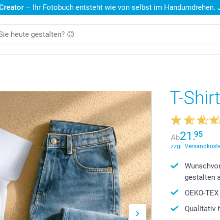
 Creator
– Ihr Fotobuch entsteht wie von selbst im Handumdrehen. Je
T-Shir
21.
95
Ab
zzgl. Versandkoste
Wunschvor
gestalten 
OEKO-TEX 1
Qualitativ