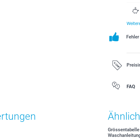
Weiter
Fehle
Preisi
Alle Preise ver
FAQ
zzgl. Versandk
ertungen
Ähnlic
Grössentabelle
Waschanleitun
Wählen S