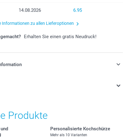
14.08.2026
6.95
e Informationen zu allen Lieferoptionen
r gemacht?
Erhalten Sie einen gratis Neudruck!
nformation
stehen sich in Schweizer Franken (CHF) inkl. MwSt. und
osten.
he Produkte
 und
Personalisierte Kochschürze
g
Mehr als 10 Varianten
ie das passende Modell, Grösse, Farbe und die Seite, die