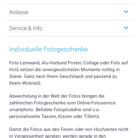
Wanddekoration
Über uns
Anlässe
MyNameBook
Warum smartphoto
Foto-Grusskarten
Nachhaltigkeit
Weihnachten
Service & Info
Fotoabzüge, Fotos als Buch & Poster
Datenschutz
Neujahr
Smartphone & Tablet Cases
Cookie-Erklärung
Valentinstag
Kontakt & FAQ
Zubehör & Material
AGB
Muttertag
Preise und Versandkosten
Individuelle Fotogeschenke
Foto-Kalender & Agenden
Impressum
Vatertag
Lieferfristen
Sticker & Etiketten
Presse
Kommunion & Konfirmation
48h Lieferung
Foto-Leinwand, Alu-Verbund Poster, Collage oder Foto auf
Holz setzen die unvergesslichsten Momente richtig in
Geschenk-Gutscheine (PDF)
Partnerprogramme
Hochzeit
Zahlungsmöglichkeiten
Szene. Ganz nach Ihrem Geschmack und passend zu
Investor Relations
Geburtstag
Anmelden /Registrieren
Ihrem Wohnstil.
B2B smartbusiness
Geburt
Sitemap
Widerrufsrecht
Zu allen Anlässen
Status der Bestellung
Abwechslung in der Welt der Fotos bringen die
smartfriends
zahlreichen Fotogeschenke vom Online-Fotoservice
smartphoto. Beliebte Fotoprodukte sind u.a.
smartgarantie
personalisierte Tassen, Kissen oder T-Shirts.
smartbonus
Damit die Fotos aus den Ferien oder von Hochzeiten nicht
in Vergessenheit geraten, werden gerade in den