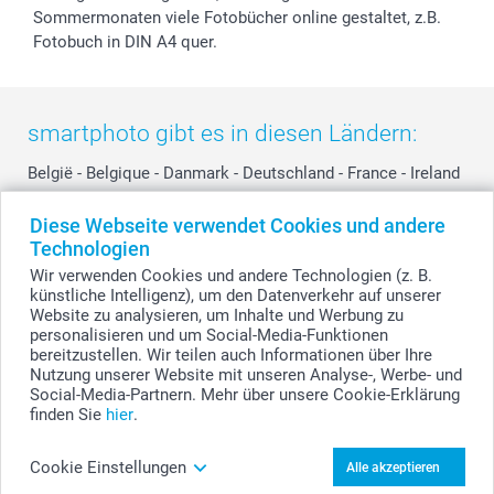
Sommermonaten viele Fotobücher online gestaltet, z.B.
Fotobuch in DIN A4 quer.
smartphoto gibt es in diesen Ländern:
België
-
Belgique
-
Danmark
-
Deutschland
-
France
-
Ireland
-
Nederland
-
Norge
-
Österreich
-
Schweiz
-
Suisse
-
Diese Webseite verwendet Cookies und andere
Switzerland
-
Suomi
-
Sverige
-
United Kingdom
-
Technologien
Other Countries
Wir verwenden Cookies und andere Technologien (z. B.
künstliche Intelligenz), um den Datenverkehr auf unserer
Website zu analysieren, um Inhalte und Werbung zu
personalisieren und um Social-Media-Funktionen
Alle Preise verstehen sich in Schweizer Franken (CHF) inkl. MwSt. und zzgl.
Versandkosten.
bereitzustellen. Wir teilen auch Informationen über Ihre
Nutzung unserer Website mit unseren Analyse-, Werbe- und
Social-Media-Partnern. Mehr über unsere Cookie-Erklärung
finden Sie
hier
.
© smartphoto Group. Alle Rechte vorbehalten.
Cookie Einstellungen
Alle akzeptieren