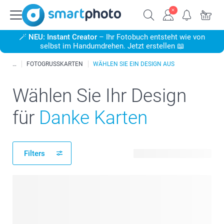
🪄
NEU: Instant Creator
– Ihr Fotobuch entsteht wie von
selbst im Handumdrehen. Jetzt erstellen 📖
FOTOGRUSSKARTEN
WÄHLEN SIE EIN DESIGN AUS
Wählen Sie Ihr Design
für
Danke Karten
Filters
301 verfügbare Designs