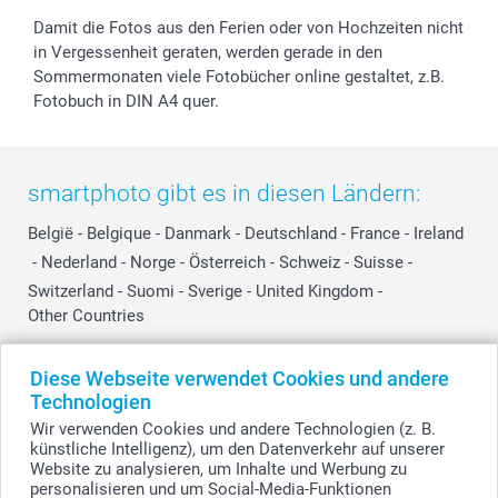
Damit die Fotos aus den Ferien oder von Hochzeiten nicht
in Vergessenheit geraten, werden gerade in den
Sommermonaten viele Fotobücher online gestaltet, z.B.
Fotobuch in DIN A4 quer.
smartphoto gibt es in diesen Ländern:
België
-
Belgique
-
Danmark
-
Deutschland
-
France
-
Ireland
-
Nederland
-
Norge
-
Österreich
-
Schweiz
-
Suisse
-
Switzerland
-
Suomi
-
Sverige
-
United Kingdom
-
Other Countries
Diese Webseite verwendet Cookies und andere
Alle Preise verstehen sich in Schweizer Franken (CHF) inkl. MwSt. und zzgl.
Technologien
Versandkosten.
Wir verwenden Cookies und andere Technologien (z. B.
künstliche Intelligenz), um den Datenverkehr auf unserer
Website zu analysieren, um Inhalte und Werbung zu
personalisieren und um Social-Media-Funktionen
© smartphoto Group. Alle Rechte vorbehalten.