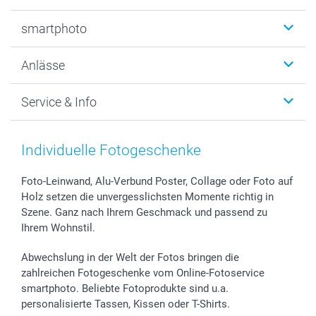
Fotobücher
smartphoto
Fotogeschenke
Wanddekoration
Über uns
Anlässe
MyNameBook
Warum smartphoto
Foto-Grusskarten
Nachhaltigkeit
Weihnachten
Service & Info
Fotoabzüge, Fotos als Buch & Poster
Datenschutz
Neujahr
Smartphone & Tablet Cases
Cookie-Erklärung
Valentinstag
Kontakt & FAQ
Zubehör & Material
AGB
Muttertag
Preise und Versandkosten
Individuelle Fotogeschenke
Foto-Kalender & Agenden
Impressum
Vatertag
Lieferfristen
Sticker & Etiketten
Presse
Kommunion & Konfirmation
48h Lieferung
Foto-Leinwand, Alu-Verbund Poster, Collage oder Foto auf
Holz setzen die unvergesslichsten Momente richtig in
Geschenk-Gutscheine (PDF)
Partnerprogramme
Hochzeit
Zahlungsmöglichkeiten
Szene. Ganz nach Ihrem Geschmack und passend zu
Investor Relations
Geburtstag
Anmelden /Registrieren
Ihrem Wohnstil.
B2B smartbusiness
Geburt
Sitemap
Widerrufsrecht
Zu allen Anlässen
Status der Bestellung
Abwechslung in der Welt der Fotos bringen die
smartfriends
zahlreichen Fotogeschenke vom Online-Fotoservice
smartphoto. Beliebte Fotoprodukte sind u.a.
smartgarantie
personalisierte Tassen, Kissen oder T-Shirts.
smartbonus