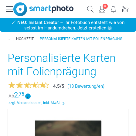
🪄
NEU: Instant Creator
– Ihr Fotobuch entsteht wie von
selbst im Handumdrehen. Jetzt erstellen 📖
HOCHZEIT
PERSONALISIERTE KARTEN MIT FOLIENPRÄGUNG
Personalisierte Karten
mit Folienprägung
4.5
/
5
(13 Bewertung/en)
2.
75
Ab
zzgl. Versandkosten, inkl. MwSt