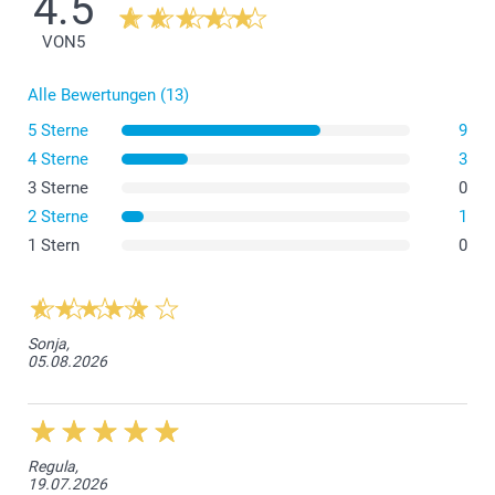
4.5
Glitzerndes Papier 120 g
10 - 19
Ab
2.75
VON
5
Glitzernd Weiss
20 - 29
Ab
2.55
Glitzernd Silber
Glitzernd Blau
Alle Bewertungen (13)
Glitzernd Gold
30+
Ab
2.45
5 Sterne
9
Kuvert mit dreieckiger Verschlusslasche
4 Sterne
3
3 Sterne
0
2 Sterne
1
1 Stern
0
Sonja,
05.08.2026
Regula,
19.07.2026