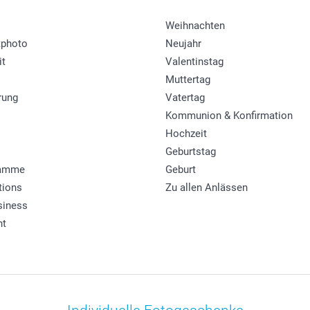
Weihnachten
photo
Neujahr
it
Valentinstag
Muttertag
rung
Vatertag
Kommunion & Konfirmation
Hochzeit
Geburtstag
ramme
Geburt
tions
Zu allen Anlässen
siness
ht