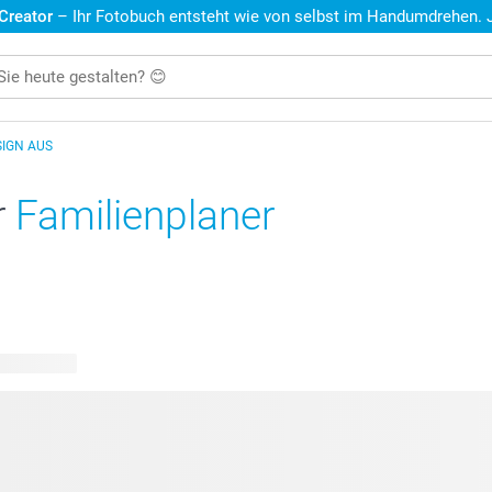
 Creator
– Ihr Fotobuch entsteht wie von selbst im Handumdrehen. Je
SIGN AUS
r
Familienplaner
re Designs