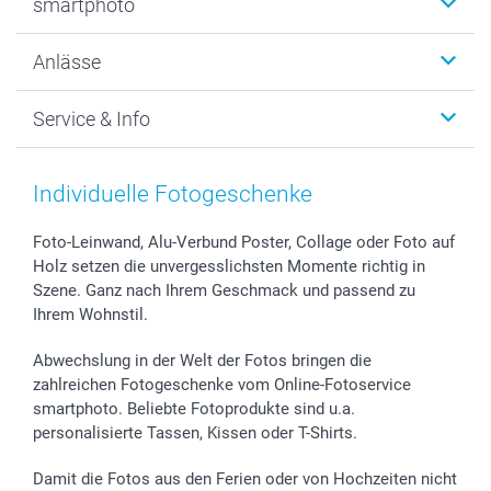
smartphoto
Fotogeschenke
Wanddekoration
Über uns
Anlässe
MyNameBook
Warum smartphoto
Foto-Grusskarten
Nachhaltigkeit
Weihnachten
Service & Info
Fotoabzüge, Fotos als Buch & Poster
Datenschutz
Neujahr
Smartphone & Tablet Cases
Cookie-Erklärung
Valentinstag
Kontakt & FAQ
Zubehör & Material
AGB
Muttertag
Preise und Versandkosten
Individuelle Fotogeschenke
Foto-Kalender & Agenden
Impressum
Vatertag
Lieferfristen
Sticker & Etiketten
Presse
Kommunion & Konfirmation
48h Lieferung
Foto-Leinwand, Alu-Verbund Poster, Collage oder Foto auf
Holz setzen die unvergesslichsten Momente richtig in
Geschenk-Gutscheine (PDF)
Partnerprogramme
Hochzeit
Zahlungsmöglichkeiten
Szene. Ganz nach Ihrem Geschmack und passend zu
Investor Relations
Geburtstag
Anmelden /Registrieren
Ihrem Wohnstil.
B2B smartbusiness
Geburt
Sitemap
Widerrufsrecht
Zu allen Anlässen
Status der Bestellung
Abwechslung in der Welt der Fotos bringen die
smartfriends
zahlreichen Fotogeschenke vom Online-Fotoservice
smartphoto. Beliebte Fotoprodukte sind u.a.
smartgarantie
personalisierte Tassen, Kissen oder T-Shirts.
smartbonus
Damit die Fotos aus den Ferien oder von Hochzeiten nicht