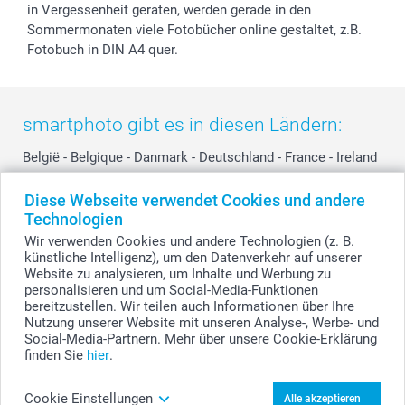
in Vergessenheit geraten, werden gerade in den
Sommermonaten viele Fotobücher online gestaltet, z.B.
Fotobuch in DIN A4 quer.
smartphoto gibt es in diesen Ländern:
België
-
Belgique
-
Danmark
-
Deutschland
-
France
-
Ireland
-
Nederland
-
Norge
-
Österreich
-
Schweiz
-
Suisse
-
Diese Webseite verwendet Cookies und andere
Switzerland
-
Suomi
-
Sverige
-
United Kingdom
-
Technologien
Other Countries
Wir verwenden Cookies und andere Technologien (z. B.
künstliche Intelligenz), um den Datenverkehr auf unserer
Website zu analysieren, um Inhalte und Werbung zu
personalisieren und um Social-Media-Funktionen
Alle Preise verstehen sich in Schweizer Franken (CHF) inkl. MwSt. und zzgl.
Versandkosten.
bereitzustellen. Wir teilen auch Informationen über Ihre
Nutzung unserer Website mit unseren Analyse-, Werbe- und
Social-Media-Partnern. Mehr über unsere Cookie-Erklärung
finden Sie
hier
.
© smartphoto Group. Alle Rechte vorbehalten.
Cookie Einstellungen
Alle akzeptieren