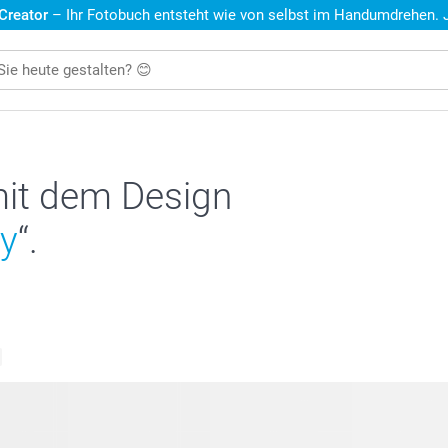
 Creator
– Ihr Fotobuch entsteht wie von selbst im Handumdrehen. Je
mit dem Design
ly
“.
e