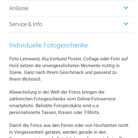
Wanddekoration
Über uns
Anlässe
MyNameBook
Warum smartphoto
Foto-Grusskarten
Nachhaltigkeit
Weihnachten
Service & Info
Fotoabzüge, Fotos als Buch & Poster
Datenschutz
Neujahr
Smartphone & Tablet Cases
Cookie-Erklärung
Valentinstag
Kontakt & FAQ
Zubehör & Material
AGB
Muttertag
Preise und Versandkosten
Individuelle Fotogeschenke
Foto-Kalender & Agenden
Impressum
Vatertag
Lieferfristen
Sticker & Etiketten
Presse
Kommunion & Konfirmation
48h Lieferung
Foto-Leinwand, Alu-Verbund Poster, Collage oder Foto auf
Holz setzen die unvergesslichsten Momente richtig in
Geschenk-Gutscheine (PDF)
Partnerprogramme
Hochzeit
Zahlungsmöglichkeiten
Szene. Ganz nach Ihrem Geschmack und passend zu
Investor Relations
Geburtstag
Anmelden /Registrieren
Ihrem Wohnstil.
B2B smartbusiness
Geburt
Sitemap
Widerrufsrecht
Zu allen Anlässen
Status der Bestellung
Abwechslung in der Welt der Fotos bringen die
smartfriends
zahlreichen Fotogeschenke vom Online-Fotoservice
smartphoto. Beliebte Fotoprodukte sind u.a.
smartgarantie
personalisierte Tassen, Kissen oder T-Shirts.
smartbonus
Damit die Fotos aus den Ferien oder von Hochzeiten nicht
in Vergessenheit geraten, werden gerade in den