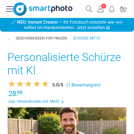
🪄
NEU: Instant Creator
– Ihr Fotobuch entsteht wie von
selbst im Handumdrehen. Jetzt erstellen 📖
GESCHENKIDEEN FÜR FRAUEN
SCHÜRZE MIT KI
Personalisierte Schürze
mit KI
5.0
/
5
(1 Bewertung/en)
28.
95
zzgl. Versandkosten, inkl. MwSt