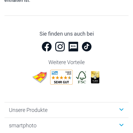
enthalten ist.
Sie finden uns auch bei
Weitere Vorteile
Unsere Produkte
Fotobücher
smartphoto
Fotogeschenke