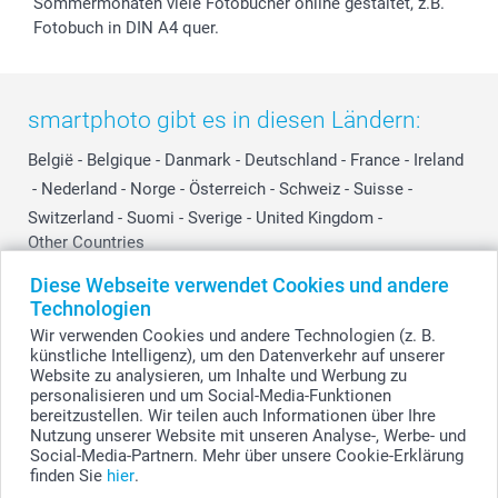
Sommermonaten viele Fotobücher online gestaltet, z.B.
Fotobuch in DIN A4 quer.
smartphoto gibt es in diesen Ländern:
België
-
Belgique
-
Danmark
-
Deutschland
-
France
-
Ireland
-
Nederland
-
Norge
-
Österreich
-
Schweiz
-
Suisse
-
Switzerland
-
Suomi
-
Sverige
-
United Kingdom
-
Other Countries
Diese Webseite verwendet Cookies und andere
Technologien
Alle Preise verstehen sich in Schweizer Franken (CHF) inkl. MwSt. und zzgl.
Wir verwenden Cookies und andere Technologien (z. B.
Versandkosten.
künstliche Intelligenz), um den Datenverkehr auf unserer
Website zu analysieren, um Inhalte und Werbung zu
personalisieren und um Social-Media-Funktionen
bereitzustellen. Wir teilen auch Informationen über Ihre
© smartphoto Group. Alle Rechte vorbehalten.
Nutzung unserer Website mit unseren Analyse-, Werbe- und
Social-Media-Partnern. Mehr über unsere Cookie-Erklärung
finden Sie
hier
.