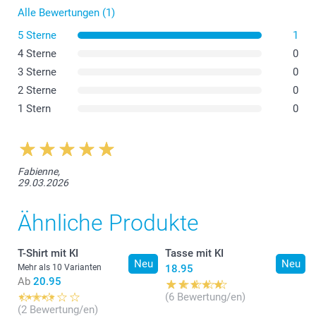
Alle Bewertungen (1)
Weisse Schürze
5 Sterne
1
4 Sterne
0
3 Sterne
0
2 Sterne
0
1 Stern
0
Fabienne,
29.03.2026
Ähnliche Produkte
T-Shirt mit KI
Tasse mit KI
Neu
Neu
Mehr als 10 Varianten
18.95
Ab
20.95
(6 Bewertung/en)
(2 Bewertung/en)