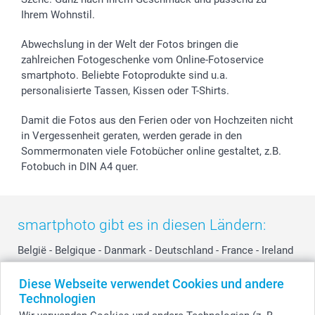
Investor Relations
Geburtstag
Anmelden /Registrieren
Ihrem Wohnstil.
B2B smartbusiness
Geburt
Sitemap
Widerrufsrecht
Zu allen Anlässen
Status der Bestellung
Abwechslung in der Welt der Fotos bringen die
smartfriends
zahlreichen Fotogeschenke vom Online-Fotoservice
smartphoto. Beliebte Fotoprodukte sind u.a.
smartgarantie
personalisierte Tassen, Kissen oder T-Shirts.
smartbonus
Damit die Fotos aus den Ferien oder von Hochzeiten nicht
in Vergessenheit geraten, werden gerade in den
Sommermonaten viele Fotobücher online gestaltet, z.B.
Fotobuch in DIN A4 quer.
smartphoto gibt es in diesen Ländern:
België
-
Belgique
-
Danmark
-
Deutschland
-
France
-
Ireland
-
Nederland
-
Norge
-
Österreich
-
Schweiz
-
Suisse
-
Diese Webseite verwendet Cookies und andere
Switzerland
-
Suomi
-
Sverige
-
United Kingdom
-
Technologien
Other Countries