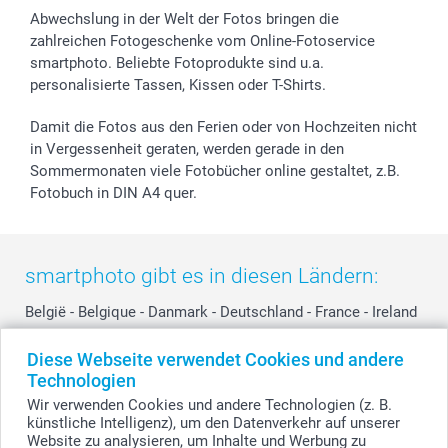
Widerrufsrecht
Zu allen Anlässen
Status der Bestellung
Abwechslung in der Welt der Fotos bringen die
smartfriends
zahlreichen Fotogeschenke vom Online-Fotoservice
smartphoto. Beliebte Fotoprodukte sind u.a.
smartgarantie
personalisierte Tassen, Kissen oder T-Shirts.
smartbonus
Damit die Fotos aus den Ferien oder von Hochzeiten nicht
in Vergessenheit geraten, werden gerade in den
Sommermonaten viele Fotobücher online gestaltet, z.B.
Fotobuch in DIN A4 quer.
smartphoto gibt es in diesen Ländern:
België
-
Belgique
-
Danmark
-
Deutschland
-
France
-
Ireland
-
Nederland
-
Norge
-
Österreich
-
Schweiz
-
Suisse
-
Diese Webseite verwendet Cookies und andere
Switzerland
-
Suomi
-
Sverige
-
United Kingdom
-
Technologien
Other Countries
Wir verwenden Cookies und andere Technologien (z. B.
künstliche Intelligenz), um den Datenverkehr auf unserer
Website zu analysieren, um Inhalte und Werbung zu