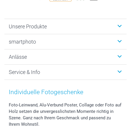
Unsere Produkte
Fotobücher
smartphoto
Fotogeschenke
Wanddekoration
Über uns
Anlässe
MyNameBook
Warum smartphoto
Foto-Grusskarten
Nachhaltigkeit
Weihnachten
Service & Info
Fotoabzüge, Fotos als Buch & Poster
Datenschutz
Neujahr
Smartphone & Tablet Cases
Cookie-Erklärung
Valentinstag
Kontakt & FAQ
Zubehör & Material
AGB
Muttertag
Preise und Versandkosten
Individuelle Fotogeschenke
Foto-Kalender & Agenden
Impressum
Vatertag
Lieferfristen
Sticker & Etiketten
Presse
Kommunion & Konfirmation
48h Lieferung
Foto-Leinwand, Alu-Verbund Poster, Collage oder Foto auf
Holz setzen die unvergesslichsten Momente richtig in
Geschenk-Gutscheine (PDF)
Partnerprogramme
Hochzeit
Zahlungsmöglichkeiten
Szene. Ganz nach Ihrem Geschmack und passend zu
Investor Relations
Geburtstag
Anmelden /Registrieren
Ihrem Wohnstil.
B2B smartbusiness
Geburt
Sitemap