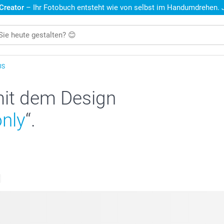
 Creator
– Ihr Fotobuch entsteht wie von selbst im Handumdrehen. Je
US
mit dem Design
only
“.
e