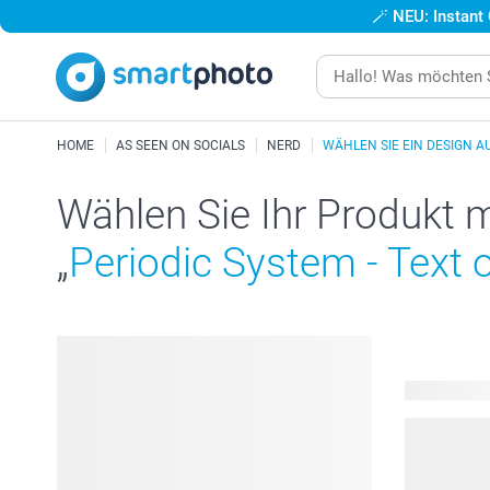
🪄
NEU: Instant
HOME
AS SEEN ON SOCIALS
NERD
WÄHLEN SIE EIN DESIGN A
Wählen Sie Ihr Produkt 
„
Periodic System - Text 
49 Produkt