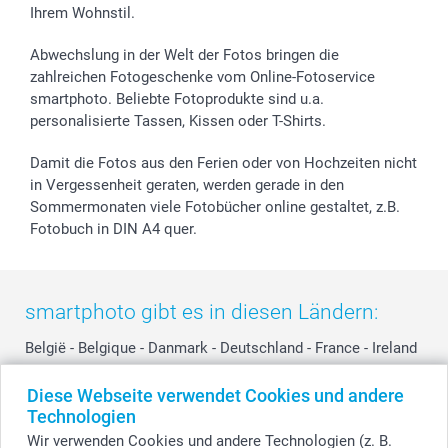
Ihrem Wohnstil.
B2B smartbusiness
Geburt
Sitemap
Widerrufsrecht
Zu allen Anlässen
Status der Bestellung
Abwechslung in der Welt der Fotos bringen die
smartfriends
zahlreichen Fotogeschenke vom Online-Fotoservice
smartphoto. Beliebte Fotoprodukte sind u.a.
smartgarantie
personalisierte Tassen, Kissen oder T-Shirts.
smartbonus
Damit die Fotos aus den Ferien oder von Hochzeiten nicht
in Vergessenheit geraten, werden gerade in den
Sommermonaten viele Fotobücher online gestaltet, z.B.
Fotobuch in DIN A4 quer.
smartphoto gibt es in diesen Ländern:
België
-
Belgique
-
Danmark
-
Deutschland
-
France
-
Ireland
-
Nederland
-
Norge
-
Österreich
-
Schweiz
-
Suisse
-
Diese Webseite verwendet Cookies und andere
Switzerland
-
Suomi
-
Sverige
-
United Kingdom
-
Technologien
Other Countries
Wir verwenden Cookies und andere Technologien (z. B.