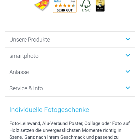
Unsere Produkte
Fotobücher
smartphoto
Fotogeschenke
Wanddekoration
Über uns
Anlässe
MyNameBook
Warum smartphoto
Foto-Grusskarten
Nachhaltigkeit
Weihnachten
Service & Info
Fotoabzüge, Fotos als Buch & Poster
Datenschutz
Neujahr
Smartphone & Tablet Cases
Cookie-Erklärung
Valentinstag
Kontakt & FAQ
Zubehör & Material
AGB
Muttertag
Preise und Versandkosten
Individuelle Fotogeschenke
Foto-Kalender & Agenden
Impressum
Vatertag
Lieferfristen
Sticker & Etiketten
Presse
Kommunion & Konfirmation
48h Lieferung
Foto-Leinwand, Alu-Verbund Poster, Collage oder Foto auf
Holz setzen die unvergesslichsten Momente richtig in
Geschenk-Gutscheine (PDF)
Partnerprogramme
Hochzeit
Zahlungsmöglichkeiten
Szene. Ganz nach Ihrem Geschmack und passend zu
Investor Relations
Geburtstag
Anmelden /Registrieren