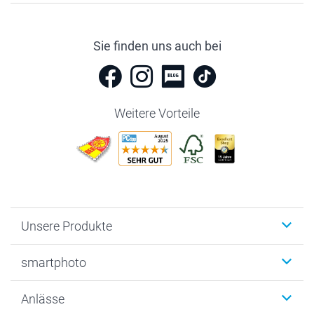
Sie finden uns auch bei
Weitere Vorteile
Unsere Produkte
Fotobücher
smartphoto
Fotogeschenke
Wanddekoration
Über uns
Anlässe
MyNameBook
Warum smartphoto