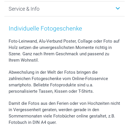
Foto-Grusskarten
Nachhaltigkeit
Weihnachten
Service & Info
Fotoabzüge, Fotos als Buch & Poster
Datenschutz
Neujahr
Smartphone & Tablet Cases
Cookie-Erklärung
Valentinstag
Kontakt & FAQ
Zubehör & Material
AGB
Muttertag
Preise und Versandkosten
Individuelle Fotogeschenke
Foto-Kalender & Agenden
Impressum
Vatertag
Lieferfristen
Sticker & Etiketten
Presse
Kommunion & Konfirmation
48h Lieferung
Foto-Leinwand, Alu-Verbund Poster, Collage oder Foto auf
Holz setzen die unvergesslichsten Momente richtig in
Geschenk-Gutscheine (PDF)
Partnerprogramme
Hochzeit
Zahlungsmöglichkeiten
Szene. Ganz nach Ihrem Geschmack und passend zu
Investor Relations
Geburtstag
Anmelden /Registrieren
Ihrem Wohnstil.
B2B smartbusiness
Geburt
Sitemap
Widerrufsrecht
Zu allen Anlässen
Status der Bestellung
Abwechslung in der Welt der Fotos bringen die
smartfriends
zahlreichen Fotogeschenke vom Online-Fotoservice
smartphoto. Beliebte Fotoprodukte sind u.a.
smartgarantie
personalisierte Tassen, Kissen oder T-Shirts.
smartbonus
Damit die Fotos aus den Ferien oder von Hochzeiten nicht
in Vergessenheit geraten, werden gerade in den
Sommermonaten viele Fotobücher online gestaltet, z.B.
Fotobuch in DIN A4 quer.