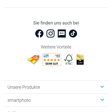
Sie finden uns auch bei
Weitere Vorteile
Unsere Produkte
Fotobücher
smartphoto
Fotogeschenke
Wanddekoration
Über uns