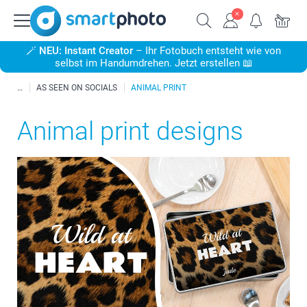
🪄
NEU: Instant Creator
– Ihr Fotobuch entsteht wie von
selbst im Handumdrehen. Jetzt erstellen 📖
AS SEEN ON SOCIALS
ANIMAL PRINT
Animal print designs