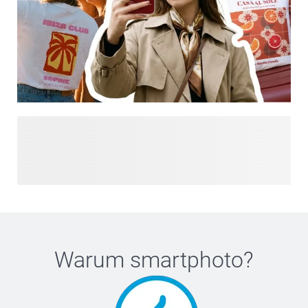
Sind Sie auf der Suche nach weiterer Inspiration?
Entdecken Sie Designs, die nur für Sie gemacht sind, und
lassen Sie sich von unseren neuesten Trends und
individuell gestalteten Kreationen an einem Ort inspirieren.
Von kräftigen Akzenten bis hin zu sanften Ästhetiken finden
Sie hier einen Stil, der zu Ihrem Stil passt, und
personalisieren Sie ihn so, dass er sich wie etwas ganz
Persönliches anpasst. Alltagsprodukte, die mit Designs, die
Warum
smartphoto
?
Sie lieben werden, veredelt sind.