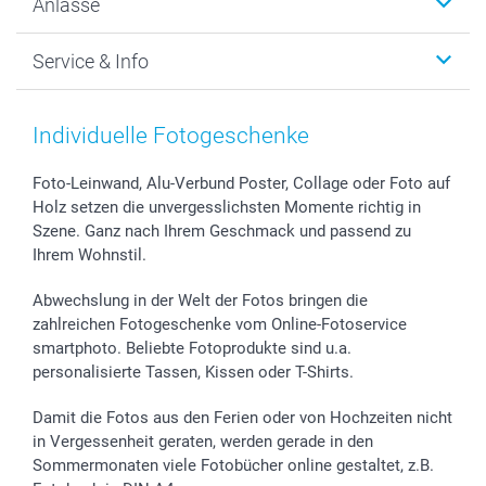
Anlässe
MyNameBook
Warum smartphoto
Foto-Grusskarten
Nachhaltigkeit
Weihnachten
Service & Info
Fotoabzüge, Fotos als Buch & Poster
Datenschutz
Neujahr
Smartphone & Tablet Cases
Cookie-Erklärung
Valentinstag
Kontakt & FAQ
Zubehör & Material
AGB
Muttertag
Preise und Versandkosten
Individuelle Fotogeschenke
Foto-Kalender & Agenden
Impressum
Vatertag
Lieferfristen
Sticker & Etiketten
Presse
Kommunion & Konfirmation
48h Lieferung
Foto-Leinwand, Alu-Verbund Poster, Collage oder Foto auf
Holz setzen die unvergesslichsten Momente richtig in
Geschenk-Gutscheine (PDF)
Partnerprogramme
Hochzeit
Zahlungsmöglichkeiten
Szene. Ganz nach Ihrem Geschmack und passend zu
Investor Relations
Geburtstag
Anmelden /Registrieren
Ihrem Wohnstil.
B2B smartbusiness
Geburt
Sitemap
Widerrufsrecht
Zu allen Anlässen
Status der Bestellung
Abwechslung in der Welt der Fotos bringen die
smartfriends
zahlreichen Fotogeschenke vom Online-Fotoservice
smartphoto. Beliebte Fotoprodukte sind u.a.
smartgarantie
personalisierte Tassen, Kissen oder T-Shirts.
smartbonus
Damit die Fotos aus den Ferien oder von Hochzeiten nicht
in Vergessenheit geraten, werden gerade in den
Sommermonaten viele Fotobücher online gestaltet, z.B.