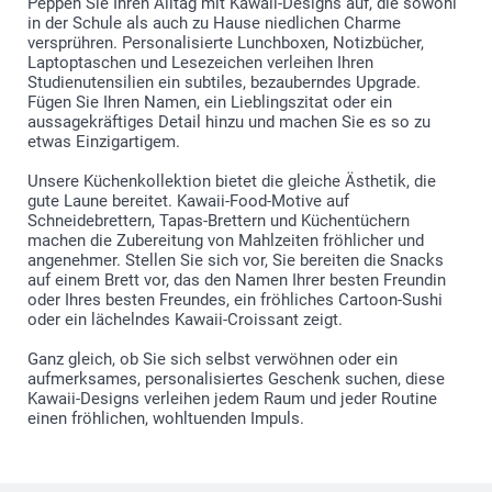
Peppen Sie Ihren Alltag mit Kawaii-Designs auf, die sowohl
in der Schule als auch zu Hause niedlichen Charme
versprühren. Personalisierte Lunchboxen, Notizbücher,
Laptoptaschen und Lesezeichen verleihen Ihren
Studienutensilien ein subtiles, bezauberndes Upgrade.
Fügen Sie Ihren Namen, ein Lieblingszitat oder ein
aussagekräftiges Detail hinzu und machen Sie es so zu
etwas Einzigartigem.
Unsere Küchenkollektion bietet die gleiche Ästhetik, die
gute Laune bereitet. Kawaii-Food-Motive auf
Schneidebrettern, Tapas-Brettern und Küchentüchern
machen die Zubereitung von Mahlzeiten fröhlicher und
angenehmer. Stellen Sie sich vor, Sie bereiten die Snacks
auf einem Brett vor, das den Namen Ihrer besten Freundin
oder Ihres besten Freundes, ein fröhliches Cartoon-Sushi
oder ein lächelndes Kawaii-Croissant zeigt.
Ganz gleich, ob Sie sich selbst verwöhnen oder ein
aufmerksames, personalisiertes Geschenk suchen, diese
Kawaii-Designs verleihen jedem Raum und jeder Routine
einen fröhlichen, wohltuenden Impuls.