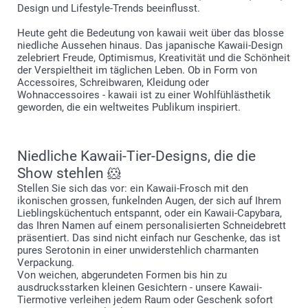
Design und Lifestyle-Trends beeinflusst.
Heute geht die Bedeutung von kawaii weit über das blosse
niedliche Aussehen hinaus. Das japanische Kawaii-Design
zelebriert Freude, Optimismus, Kreativität und die Schönheit
der Verspieltheit im täglichen Leben. Ob in Form von
Accessoires, Schreibwaren, Kleidung oder
Wohnaccessoires - kawaii ist zu einer Wohlfühlästhetik
geworden, die ein weltweites Publikum inspiriert.
Niedliche Kawaii-Tier-Designs, die die
Show stehlen 🐹
Stellen Sie sich das vor: ein Kawaii-Frosch mit den
ikonischen grossen, funkelnden Augen, der sich auf Ihrem
Lieblingsküchentuch entspannt, oder ein Kawaii-Capybara,
das Ihren Namen auf einem personalisierten Schneidebrett
präsentiert. Das sind nicht einfach nur Geschenke, das ist
pures Serotonin in einer unwiderstehlich charmanten
Verpackung.
Von weichen, abgerundeten Formen bis hin zu
ausdrucksstarken kleinen Gesichtern - unsere Kawaii-
Tiermotive verleihen jedem Raum oder Geschenk sofort