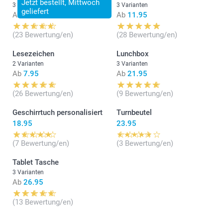
Jetzt bestellt, Mittwoch
3 Varianten
3 Varianten
geliefert
Ab
34.95
Ab
11.95
(23 Bewertung/en)
(28 Bewertung/en)
Lesezeichen
Lunchbox
2 Varianten
3 Varianten
Ab
7.95
Ab
21.95
(26 Bewertung/en)
(9 Bewertung/en)
Geschirrtuch personalisiert
Turnbeutel
18.95
23.95
(7 Bewertung/en)
(3 Bewertung/en)
Tablet Tasche
3 Varianten
Ab
26.95
(13 Bewertung/en)