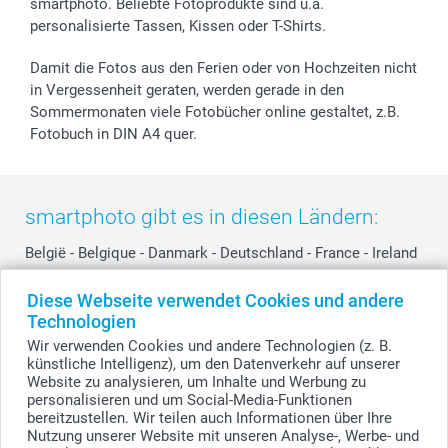
smartphoto. Beliebte Fotoprodukte sind u.a.
smartgarantie
personalisierte Tassen, Kissen oder T-Shirts.
smartbonus
Damit die Fotos aus den Ferien oder von Hochzeiten nicht
in Vergessenheit geraten, werden gerade in den
Sommermonaten viele Fotobücher online gestaltet, z.B.
Fotobuch in DIN A4 quer.
smartphoto gibt es in diesen Ländern:
België
-
Belgique
-
Danmark
-
Deutschland
-
France
-
Ireland
-
Nederland
-
Norge
-
Österreich
-
Schweiz
-
Suisse
-
Diese Webseite verwendet Cookies und andere
Switzerland
-
Suomi
-
Sverige
-
United Kingdom
-
Technologien
Other Countries
Wir verwenden Cookies und andere Technologien (z. B.
künstliche Intelligenz), um den Datenverkehr auf unserer
Website zu analysieren, um Inhalte und Werbung zu
Alle Preise verstehen sich in Schweizer Franken (CHF) inkl. MwSt. und zzgl.
personalisieren und um Social-Media-Funktionen
Versandkosten.
bereitzustellen. Wir teilen auch Informationen über Ihre
Nutzung unserer Website mit unseren Analyse-, Werbe- und