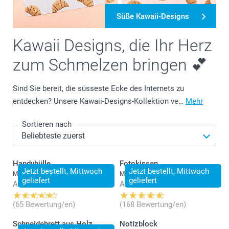
Süße Kawaii-Designs
Kawaii Designs, die Ihr Herz
zum Schmelzen bringen 💕
Sind Sie bereit, die süsseste Ecke des Internets zu
entdecken? Unsere Kawaii-Designs-Kollektion ve…
Mehr
Sortieren nach
Handyhülle
Fotokissen
Jetzt bestellt, Mittwoch
Jetzt bestellt, Mittwoch
Mehr als 10 Varianten
Mehr als 10 Varianten
geliefert
geliefert
Ab
21.95
Ab
28.95
(65 Bewertung/en)
(168 Bewertung/en)
Schneidebrett aus Holz
Notizblock