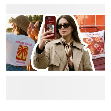
Sind Sie auf der Suche nach weiterer Inspiration?
Entdecken Sie Designs, die nur für Sie gemacht sind, und
lassen Sie sich von unseren neuesten Trends und
individuell gestalteten Kreationen an einem Ort inspirieren.
Von kräftigen Akzenten bis hin zu sanften Ästhetiken finden
Sie hier einen Stil, der zu Ihrem Stil passt, und