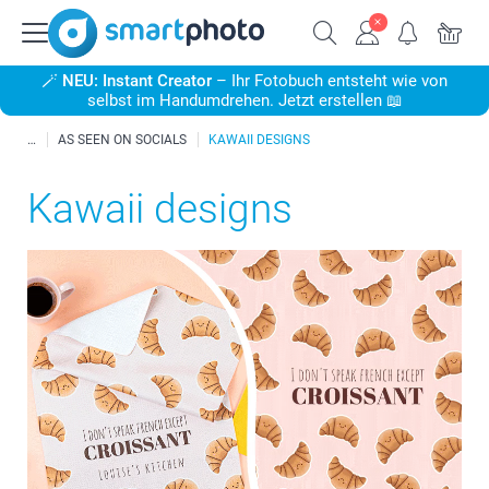
🪄
NEU: Instant Creator
– Ihr Fotobuch entsteht wie von
selbst im Handumdrehen. Jetzt erstellen 📖
AS SEEN ON SOCIALS
KAWAII DESIGNS
Kawaii designs