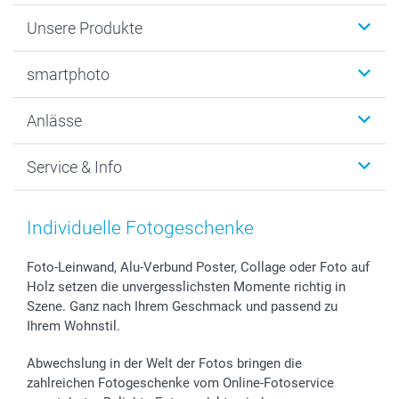
Unsere Produkte
Fotobücher
smartphoto
Fotogeschenke
Wanddekoration
Über uns
Anlässe
MyNameBook
Warum smartphoto
Foto-Grusskarten
Nachhaltigkeit
Weihnachten
Service & Info
Fotoabzüge, Fotos als Buch & Poster
Datenschutz
Neujahr
Smartphone & Tablet Cases
Cookie-Erklärung
Valentinstag
Kontakt & FAQ
Zubehör & Material
AGB
Muttertag
Preise und Versandkosten
Individuelle Fotogeschenke
Foto-Kalender & Agenden
Impressum
Vatertag
Lieferfristen
Sticker & Etiketten
Presse
Kommunion & Konfirmation
48h Lieferung
Foto-Leinwand, Alu-Verbund Poster, Collage oder Foto auf
Holz setzen die unvergesslichsten Momente richtig in
Geschenk-Gutscheine (PDF)
Partnerprogramme
Hochzeit
Zahlungsmöglichkeiten
Szene. Ganz nach Ihrem Geschmack und passend zu
Investor Relations
Geburtstag
Anmelden /Registrieren
Ihrem Wohnstil.
B2B smartbusiness
Geburt
Sitemap
Widerrufsrecht
Zu allen Anlässen
Status der Bestellung
Abwechslung in der Welt der Fotos bringen die
smartfriends
zahlreichen Fotogeschenke vom Online-Fotoservice