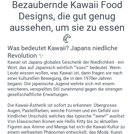
Bezaubernde Kawaii Food
personalisieren Sie ihn so, dass er sich wie etwas ganz
Persönliches anpasst. Alltagsprodukte, die mit Designs, die
Designs, die gut genug
Sie lieben werden, veredelt sind.
aussehen, um sie zu essen
🥐
Was bedeutet Kawaii? Japans niedliche
Revolution ✨
Kawaii ist Japans globales Geschenk der Niedlichkeit - ein
Wort, das auf Japanisch wörtlich ""süss"" bedeutet. Wenn
Leute wissen wollen, was Kawaii ist, dann fragen sie nach
einer kulturellen Bewegung, die in den 1970er-Jahren
begann. Die japanische Jugend wehrte sich mit einem
weicheren, verspielten Stil zunehmend gegen die strengen
gesellschaftliche Erwartungen.
Die Kawaii-Ästhetik ist sofort zu erkennen: Übergrosse
Augen, Pastellfarben, weiche Formen und ein Gefühl von
kindlicher Unschuld, welches das typische ""aww!"" auslöst.
Von klassischen Ikonen wie Hello Kitty bis zu aktuellen
Figuren aus Anime und Manga hat sich die Kawaii-Kultur zu
einem weltweiten Phänomen entwickelt, das Mode, Kunst,