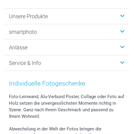
Unsere Produkte
Fotobücher
smartphoto
Fotogeschenke
Wanddekoration
Über uns
Anlässe
MyNameBook
Warum smartphoto
Foto-Grusskarten
Nachhaltigkeit
Weihnachten
Service & Info
Fotoabzüge, Fotos als Buch & Poster
Datenschutz
Neujahr
Smartphone & Tablet Cases
Cookie-Erklärung
Valentinstag
Kontakt & FAQ
Zubehör & Material
AGB
Muttertag
Preise und Versandkosten
Individuelle Fotogeschenke
Foto-Kalender & Agenden
Impressum
Vatertag
Lieferfristen
Sticker & Etiketten
Presse
Kommunion & Konfirmation
48h Lieferung
Foto-Leinwand, Alu-Verbund Poster, Collage oder Foto auf
Holz setzen die unvergesslichsten Momente richtig in
Geschenk-Gutscheine (PDF)
Partnerprogramme
Hochzeit
Zahlungsmöglichkeiten
Szene. Ganz nach Ihrem Geschmack und passend zu
Investor Relations
Geburtstag
Anmelden /Registrieren
Ihrem Wohnstil.
B2B smartbusiness
Geburt
Sitemap
Widerrufsrecht
Zu allen Anlässen
Status der Bestellung
Abwechslung in der Welt der Fotos bringen die