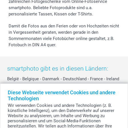
smartfriends
zahlreichen Fotogeschenke vom Online-Fotoservice
smartphoto. Beliebte Fotoprodukte sind u.a.
smartgarantie
personalisierte Tassen, Kissen oder T-Shirts.
smartbonus
Damit die Fotos aus den Ferien oder von Hochzeiten nicht
in Vergessenheit geraten, werden gerade in den
Sommermonaten viele Fotobücher online gestaltet, z.B.
Fotobuch in DIN A4 quer.
smartphoto gibt es in diesen Ländern:
België
-
Belgique
-
Danmark
-
Deutschland
-
France
-
Ireland
-
Nederland
-
Norge
-
Österreich
-
Schweiz
-
Suisse
-
Diese Webseite verwendet Cookies und andere
Switzerland
-
Suomi
-
Sverige
-
United Kingdom
-
Technologien
Other Countries
Wir verwenden Cookies und andere Technologien (z. B.
künstliche Intelligenz), um den Datenverkehr auf unserer
Website zu analysieren, um Inhalte und Werbung zu
Alle Preise verstehen sich in Schweizer Franken (CHF) inkl. MwSt. und zzgl.
personalisieren und um Social-Media-Funktionen
Versandkosten.
bereitzustellen. Wir teilen auch Informationen über Ihre