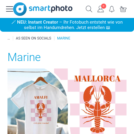
🪄
NEU: Instant Creator
– Ihr Fotobuch entsteht wie von
selbst im Handumdrehen. Jetzt erstellen 📖
AS SEEN ON SOCIALS
MARINE
Marine