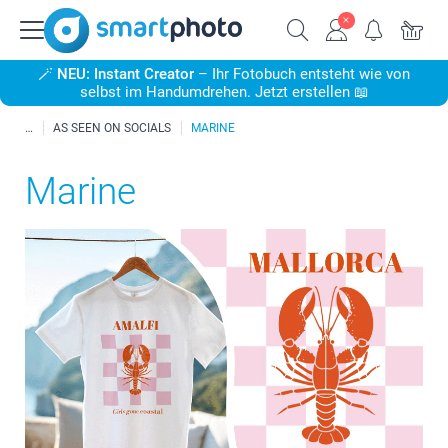
🪄
NEU: Instant Creator
– Ihr Fotobuch entsteht wie von
selbst im Handumdrehen. Jetzt erstellen 📖
AS SEEN ON SOCIALS
MARINE
Marine