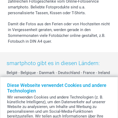
smartfriends
zahlreichen Fotogeschenke vom Online-Fotoservice
smartphoto. Beliebte Fotoprodukte sind u.a.
smartgarantie
personalisierte Tassen, Kissen oder T-Shirts.
smartbonus
Damit die Fotos aus den Ferien oder von Hochzeiten nicht
in Vergessenheit geraten, werden gerade in den
Sommermonaten viele Fotobücher online gestaltet, z.B.
Fotobuch in DIN A4 quer.
smartphoto gibt es in diesen Ländern:
België
-
Belgique
-
Danmark
-
Deutschland
-
France
-
Ireland
-
Nederland
-
Norge
-
Österreich
-
Schweiz
-
Suisse
-
Diese Webseite verwendet Cookies und andere
Switzerland
-
Suomi
-
Sverige
-
United Kingdom
-
Technologien
Other Countries
Wir verwenden Cookies und andere Technologien (z. B.
künstliche Intelligenz), um den Datenverkehr auf unserer
Website zu analysieren, um Inhalte und Werbung zu
Alle Preise verstehen sich in Schweizer Franken (CHF) inkl. MwSt. und zzgl.
personalisieren und um Social-Media-Funktionen
Versandkosten.
bereitzustellen. Wir teilen auch Informationen über Ihre