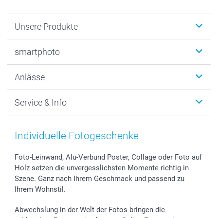
Unsere Produkte
Fotobücher
smartphoto
Fotogeschenke
Wanddekoration
Über uns
Anlässe
MyNameBook
Warum smartphoto
Foto-Grusskarten
Nachhaltigkeit
Weihnachten
Service & Info
Fotoabzüge, Fotos als Buch & Poster
Datenschutz
Neujahr
Smartphone & Tablet Cases
Cookie-Erklärung
Valentinstag
Kontakt & FAQ
Zubehör & Material
AGB
Muttertag
Preise und Versandkosten
Individuelle Fotogeschenke
Foto-Kalender & Agenden
Impressum
Vatertag
Lieferfristen
Sticker & Etiketten
Presse
Kommunion & Konfirmation
48h Lieferung
Foto-Leinwand, Alu-Verbund Poster, Collage oder Foto auf
Holz setzen die unvergesslichsten Momente richtig in
Geschenk-Gutscheine (PDF)
Partnerprogramme
Hochzeit
Zahlungsmöglichkeiten
Szene. Ganz nach Ihrem Geschmack und passend zu
Investor Relations
Geburtstag
Anmelden /Registrieren
Ihrem Wohnstil.
B2B smartbusiness
Geburt
Sitemap
Widerrufsrecht
Zu allen Anlässen
Status der Bestellung
Abwechslung in der Welt der Fotos bringen die