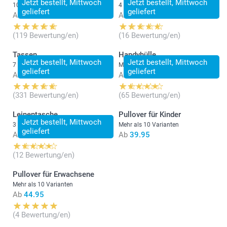
Jetzt bestellt, Mittwoch
Jetzt bestellt, Mittwoch
10 Varianten
4 Varianten
geliefert
geliefert
Ab
24.95
Ab
18.95
(119 Bewertung/en)
(16 Bewertung/en)
Tassen
Handyhülle
Jetzt bestellt, Mittwoch
Jetzt bestellt, Mittwoch
7 Varianten
Mehr als 10 Varianten
geliefert
geliefert
Ab
14.95
Ab
21.95
(331 Bewertung/en)
(65 Bewertung/en)
Leinentasche
Pullover für Kinder
Jetzt bestellt, Mittwoch
3 Varianten
Mehr als 10 Varianten
geliefert
Ab
16.95
Ab
39.95
(12 Bewertung/en)
Pullover für Erwachsene
Mehr als 10 Varianten
Ab
44.95
(4 Bewertung/en)