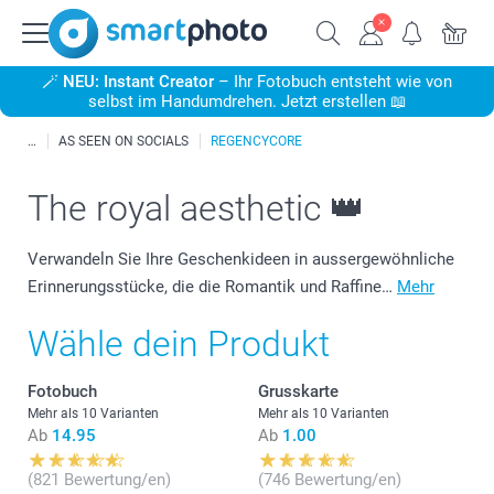
🪄
NEU: Instant Creator
– Ihr Fotobuch entsteht wie von
selbst im Handumdrehen. Jetzt erstellen 📖
AS SEEN ON SOCIALS
REGENCYCORE
The royal aesthetic 👑
Verwandeln Sie Ihre Geschenkideen in aussergewöhnliche
Erinnerungsstücke, die die Romantik und Raffine…
Mehr
Wähle dein Produkt
Fotobuch
Grusskarte
Mehr als 10 Varianten
Mehr als 10 Varianten
Ab
14.95
Ab
1.00
(821 Bewertung/en)
(746 Bewertung/en)