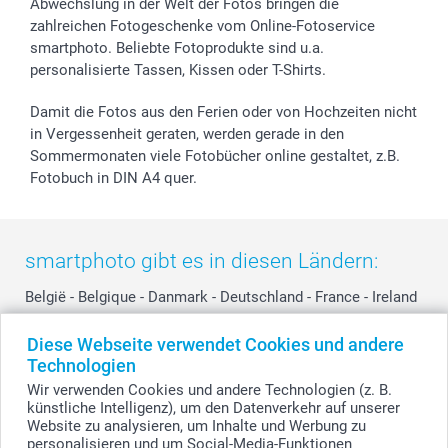
Abwechslung in der Welt der Fotos bringen die
smartfriends
zahlreichen Fotogeschenke vom Online-Fotoservice
smartphoto. Beliebte Fotoprodukte sind u.a.
smartgarantie
personalisierte Tassen, Kissen oder T-Shirts.
smartbonus
Damit die Fotos aus den Ferien oder von Hochzeiten nicht
in Vergessenheit geraten, werden gerade in den
Sommermonaten viele Fotobücher online gestaltet, z.B.
Fotobuch in DIN A4 quer.
smartphoto gibt es in diesen Ländern:
België
-
Belgique
-
Danmark
-
Deutschland
-
France
-
Ireland
-
Nederland
-
Norge
-
Österreich
-
Schweiz
-
Suisse
-
Diese Webseite verwendet Cookies und andere
Switzerland
-
Suomi
-
Sverige
-
United Kingdom
-
Technologien
Other Countries
Wir verwenden Cookies und andere Technologien (z. B.
künstliche Intelligenz), um den Datenverkehr auf unserer
Website zu analysieren, um Inhalte und Werbung zu
personalisieren und um Social-Media-Funktionen
Alle Preise verstehen sich in Schweizer Franken (CHF) inkl. MwSt. und zzgl.