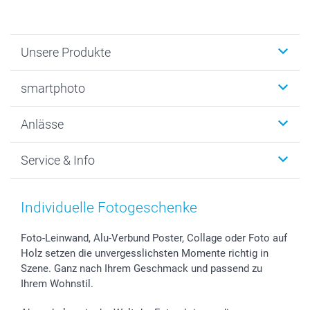
Unsere Produkte
Fotobücher
smartphoto
Fotogeschenke
Wanddekoration
Über uns
Anlässe
MyNameBook
Warum smartphoto
Foto-Grusskarten
Nachhaltigkeit
Weihnachten
Service & Info
Fotoabzüge, Fotos als Buch & Poster
Datenschutz
Neujahr
Smartphone & Tablet Cases
Cookie-Erklärung
Valentinstag
Kontakt & FAQ
Zubehör & Material
AGB
Muttertag
Preise und Versandkosten
Individuelle Fotogeschenke
Foto-Kalender & Agenden
Impressum
Vatertag
Lieferfristen
Sticker & Etiketten
Presse
Kommunion & Konfirmation
48h Lieferung
Foto-Leinwand, Alu-Verbund Poster, Collage oder Foto auf
Holz setzen die unvergesslichsten Momente richtig in
Geschenk-Gutscheine (PDF)
Partnerprogramme
Hochzeit
Zahlungsmöglichkeiten
Szene. Ganz nach Ihrem Geschmack und passend zu
Investor Relations
Geburtstag
Anmelden /Registrieren
Ihrem Wohnstil.
B2B smartbusiness
Geburt
Sitemap
Widerrufsrecht
Zu allen Anlässen
Status der Bestellung