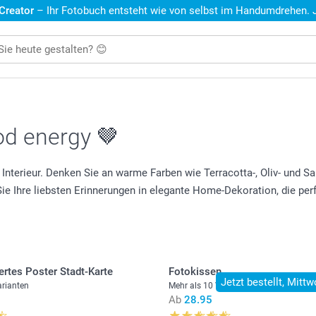
 Creator
– Ihr Fotobuch entsteht wie von selbst im Handumdrehen. Je
od energy 🤎
r Interieur. Denken Sie an warme Farben wie Terracotta-, Oliv- und S
 Ihre liebsten Erinnerungen in elegante Home-Dekoration, die perfe
ertes Poster Stadt-Karte
Fotokissen
Jetzt bestellt, Mittw
arianten
Mehr als 10 Varianten
Ab
28.95