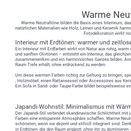
Warme Neutr
Warme Neutraltöne bilden die Basis eines Interieurs, das
natürlichen Materialien wie Holz, Leinen und Keramik harmo
Fotodekoration wirkt nic
Interieur mit Erdtönen: warmer und zeitlo
Ein Interieur mit Erdfarben wirkt von Natur aus ruhig, wa
und sanften Olivtönen – entsteht ein Interieur, das gleichz
zusammenwirken und ein harmonisches Ganzes bilden. Ansta
Raum Tiefe erhält, ohne erdrückend zu werden.
Um diese warmen Farben richtig zur Geltung zu bringen, spi
, Holzmöbel, einen Rattansessel oder Accessoires aus Kera
Ein Sofa in Sand- oder Taupe-Farbe bildet beispielsweise ei
Japandi-Wohnstil: Minimalismus mit Wär
Der Japandi-Stil verbindet skandinavische Schlichtheit mit 
Farben eine entspannte Atmosphäre schaffen. Warme Neutra
schönsten, wenn sie dezent und stilvoll integriert sind. D
in Erdtönen, die den Raum ergänzt, ohne ihn zu dominieren –