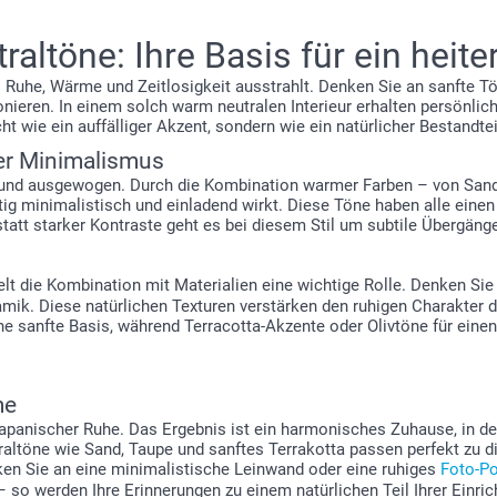
altöne: Ihre Basis für ein heit
 Ruhe, Wärme und Zeitlosigkeit ausstrahlt. Denken Sie an sanfte Tö
nieren. In einem solch warm neutralen Interieur erhalten persönli
ht wie ein auffälliger Akzent, sondern wie ein natürlicher Bestandteil
ser Minimalismus
rm und ausgewogen. Durch die Kombination warmer Farben – von Sand,
eitig minimalistisch und einladend wirkt. Diese Töne haben alle ein
tt starker Kontraste geht es bei diesem Stil um subtile Übergäng
elt die Kombination mit Materialien eine wichtige Rolle. Denken Si
mik. Diese natürlichen Texturen verstärken den ruhigen Charakter 
ne sanfte Basis, während Terracotta-Akzente oder Olivtöne für einen
me
japanischer Ruhe. Das Ergebnis ist ein harmonisches Zuhause, in dem
ltöne wie Sand, Taupe und sanftes Terrakotta passen perfekt zu di
enken Sie an eine minimalistische Leinwand oder eine ruhiges
Foto-Po
 so werden Ihre Erinnerungen zu einem natürlichen Teil Ihrer Einric