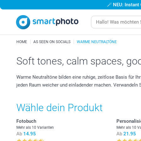
🪄
NEU: Instant
HOME
AS SEEN ON SOCIALS
WARME NEUTRALTÖNE
Soft tones, calm spaces, go
Warme Neutraltöne bilden eine ruhige, zeitlose Basis für Ih
jeden Raum weicher und einladender machen. Verwandeln Sie
Wähle dein Produkt
Fotobuch
Personalisi
Mehr als 10 Varianten
Mehr als 10 V
Ab
14.95
Ab
21.95