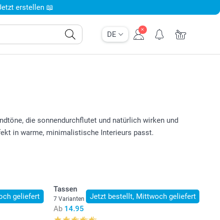
tzt erstellen 📖
DE
andtöne, die sonnendurchflutet und natürlich wirken und
kt in warme, minimalistische Interieurs passt.
Tassen
och geliefert
Jetzt bestellt, Mittwoch geliefert
7 Varianten
Ab
14.95