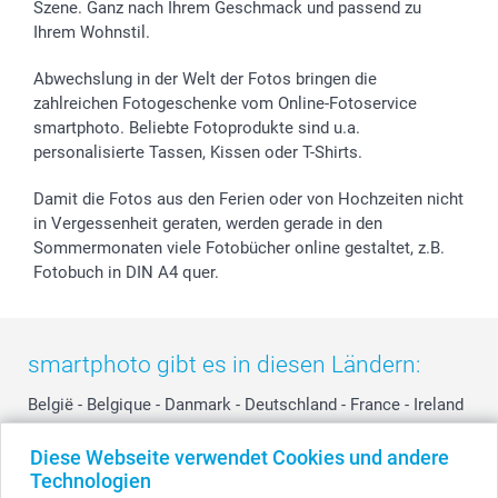
Szene. Ganz nach Ihrem Geschmack und passend zu
Investor Relations
Geburtstag
Anmelden /Registrieren
Ihrem Wohnstil.
B2B smartbusiness
Geburt
Sitemap
Widerrufsrecht
Zu allen Anlässen
Status der Bestellung
Abwechslung in der Welt der Fotos bringen die
smartfriends
zahlreichen Fotogeschenke vom Online-Fotoservice
smartphoto. Beliebte Fotoprodukte sind u.a.
smartgarantie
personalisierte Tassen, Kissen oder T-Shirts.
smartbonus
Damit die Fotos aus den Ferien oder von Hochzeiten nicht
in Vergessenheit geraten, werden gerade in den
Sommermonaten viele Fotobücher online gestaltet, z.B.
Fotobuch in DIN A4 quer.
smartphoto gibt es in diesen Ländern:
België
-
Belgique
-
Danmark
-
Deutschland
-
France
-
Ireland
-
Nederland
-
Norge
-
Österreich
-
Schweiz
-
Suisse
-
Diese Webseite verwendet Cookies und andere
Switzerland
-
Suomi
-
Sverige
-
United Kingdom
-
Technologien
Other Countries