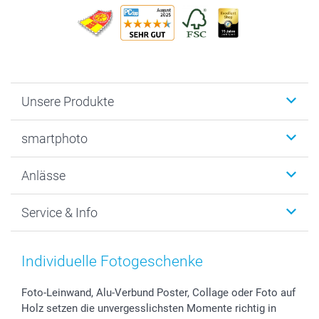
Unsere Produkte
Fotobücher
smartphoto
Fotogeschenke
Wanddekoration
Über uns
Anlässe
MyNameBook
Warum smartphoto
Foto-Grusskarten
Nachhaltigkeit
Weihnachten
Service & Info
Fotoabzüge, Fotos als Buch & Poster
Datenschutz
Neujahr
Smartphone & Tablet Cases
Cookie-Erklärung
Valentinstag
Kontakt & FAQ
Zubehör & Material
AGB
Muttertag
Preise und Versandkosten
Individuelle Fotogeschenke
Foto-Kalender & Agenden
Impressum
Vatertag
Lieferfristen
Sticker & Etiketten
Presse
Kommunion & Konfirmation
48h Lieferung
Foto-Leinwand, Alu-Verbund Poster, Collage oder Foto auf
Holz setzen die unvergesslichsten Momente richtig in
Geschenk-Gutscheine (PDF)
Partnerprogramme
Hochzeit
Zahlungsmöglichkeiten