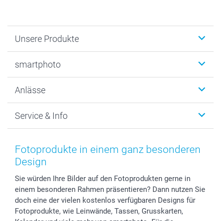
Unsere Produkte
Fotobücher
smartphoto
Fotogeschenke
Wanddekoration
Über uns
Anlässe
MyNameBook
Warum smartphoto
Foto-Grusskarten
Nachhaltigkeit
Weihnachten
Service & Info
Fotoabzüge, Fotos als Buch & Poster
Datenschutz
Neujahr
Smartphone & Tablet Cases
Cookie-Erklärung
Valentinstag
Kontakt & FAQ
Zubehör & Material
AGB
Muttertag
Preise und Versandkosten
Fotoprodukte in einem ganz besonderen
Foto-Kalender & Agenden
Impressum
Vatertag
Lieferfristen
Design
Sticker & Etiketten
Presse
Kommunion & Konfirmation
48h Lieferung
Sie würden Ihre Bilder auf den Fotoprodukten gerne in
Geschenk-Gutscheine (PDF)
Partnerprogramme
Hochzeit
Zahlungsmöglichkeiten
einem besonderen Rahmen präsentieren? Dann nutzen Sie
Investor Relations
Geburtstag
Anmelden /Registrieren
doch eine der vielen kostenlos verfügbaren Designs für
B2B smartbusiness
Geburt
Sitemap
Fotoprodukte, wie Leinwände, Tassen, Grusskarten,