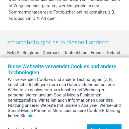
in Vergessenheit geraten, werden gerade in den
Sommermonaten viele Fotobücher online gestaltet, z.B.
Fotobuch in DIN A4 quer.
smartphoto gibt es in diesen Ländern:
België
-
Belgique
-
Danmark
-
Deutschland
-
France
-
Ireland
-
Nederland
-
Norge
-
Österreich
-
Schweiz
-
Suisse
-
Diese Webseite verwendet Cookies und andere
Switzerland
-
Suomi
-
Sverige
-
United Kingdom
-
Technologien
Other Countries
Wir verwenden Cookies und andere Technologien (z. B.
künstliche Intelligenz), um den Datenverkehr auf unserer
Website zu analysieren, um Inhalte und Werbung zu
personalisieren und um Social-Media-Funktionen
Alle Preise verstehen sich in Schweizer Franken (CHF) inkl. MwSt. und zzgl.
Versandkosten.
bereitzustellen. Wir teilen auch Informationen über Ihre
Nutzung unserer Website mit unseren Analyse-, Werbe- und
Social-Media-Partnern. Mehr über unsere Cookie-Erklärung
finden Sie
hier
.
© smartphoto Group. Alle Rechte vorbehalten.