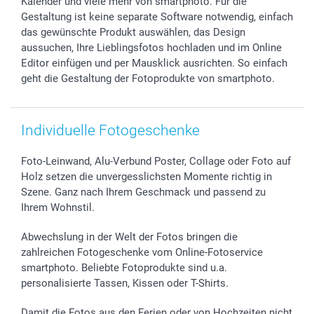
Widerrufsrecht
Zu allen Anlässen
Status der Bestellung
Kalender und viele mehr von smartphoto. Für die
Gestaltung ist keine separate Software notwendig, einfach
smartfriends
das gewünschte Produkt auswählen, das Design
smartgarantie
aussuchen, Ihre Lieblingsfotos hochladen und im Online
smartbonus
Editor einfügen und per Mausklick ausrichten. So einfach
geht die Gestaltung der Fotoprodukte von smartphoto.
Individuelle Fotogeschenke
Foto-Leinwand, Alu-Verbund Poster, Collage oder Foto auf
Holz setzen die unvergesslichsten Momente richtig in
Szene. Ganz nach Ihrem Geschmack und passend zu
Ihrem Wohnstil.
Abwechslung in der Welt der Fotos bringen die
zahlreichen Fotogeschenke vom Online-Fotoservice
smartphoto. Beliebte Fotoprodukte sind u.a.
personalisierte Tassen, Kissen oder T-Shirts.
Damit die Fotos aus den Ferien oder von Hochzeiten nicht