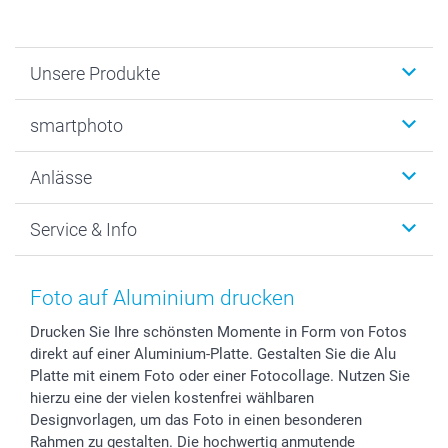
Unsere Produkte
Fotobücher
smartphoto
Fotogeschenke
Wanddekoration
Über uns
Anlässe
MyNameBook
Warum smartphoto
Foto-Grusskarten
Nachhaltigkeit
Weihnachten
Service & Info
Fotoabzüge, Fotos als Buch & Poster
Datenschutz
Neujahr
Smartphone & Tablet Cases
Cookie-Erklärung
Valentinstag
Kontakt & FAQ
Zubehör & Material
AGB
Muttertag
Preise und Versandkosten
Foto auf Aluminium drucken
Foto-Kalender & Agenden
Impressum
Vatertag
Lieferfristen
Drucken Sie Ihre schönsten Momente in Form von Fotos
Sticker & Etiketten
Presse
Kommunion & Konfirmation
48h Lieferung
direkt auf einer Aluminium-Platte. Gestalten Sie die Alu
Geschenk-Gutscheine (PDF)
Partnerprogramme
Hochzeit
Zahlungsmöglichkeiten
Platte mit einem Foto oder einer Fotocollage. Nutzen Sie
Investor Relations
Geburtstag
Anmelden /Registrieren
hierzu eine der vielen kostenfrei wählbaren
B2B smartbusiness
Geburt
Sitemap
Designvorlagen, um das Foto in einen besonderen
Rahmen zu gestalten. Die hochwertig anmutende
Widerrufsrecht
Zu allen Anlässen
Status der Bestellung