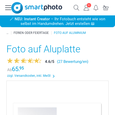
🪄
NEU: Instant Creator
– Ihr Fotobuch entsteht wie von
selbst im Handumdrehen. Jetzt erstellen 📖
FERIEN ODER FEIERTAGE
FOTO AUF ALUMINIUM
Foto auf Aluplatte
4.6
/
5
(27 Bewertung/en)
65.
95
Ab
zzgl. Versandkosten, inkl. MwSt