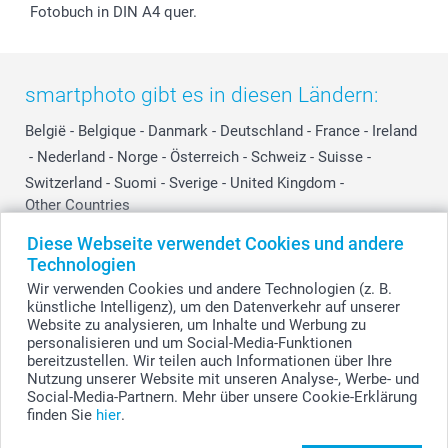
Fotobuch in DIN A4 quer.
smartphoto gibt es in diesen Ländern:
België
-
Belgique
-
Danmark
-
Deutschland
-
France
-
Ireland
-
Nederland
-
Norge
-
Österreich
-
Schweiz
-
Suisse
-
Switzerland
-
Suomi
-
Sverige
-
United Kingdom
-
Other Countries
Diese Webseite verwendet Cookies und andere
Technologien
Alle Preise verstehen sich in Schweizer Franken (CHF) inkl. MwSt. und zzgl.
Wir verwenden Cookies und andere Technologien (z. B.
Versandkosten.
künstliche Intelligenz), um den Datenverkehr auf unserer
Website zu analysieren, um Inhalte und Werbung zu
personalisieren und um Social-Media-Funktionen
bereitzustellen. Wir teilen auch Informationen über Ihre
© smartphoto Group. Alle Rechte vorbehalten.
Nutzung unserer Website mit unseren Analyse-, Werbe- und
Social-Media-Partnern. Mehr über unsere Cookie-Erklärung
finden Sie
hier
.
Foto auf Aluplatte 40 x 60 cm gestalten