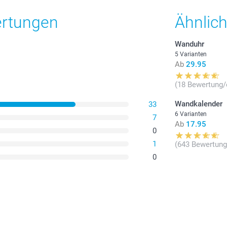
Alle Preise ver
zzgl. Versandk
ertungen
Ähnlic
Wanduhr
5 Varianten
Ab
29.95
(18 Bewertung/
Wandkalender
33
6 Varianten
7
Ab
17.95
0
1
(643 Bewertung
0