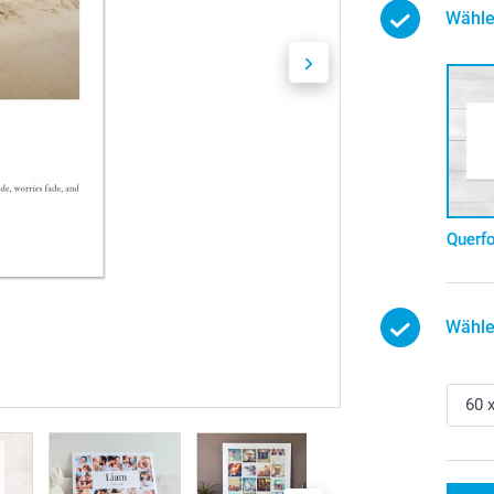
Wähle
Querf
Wähle