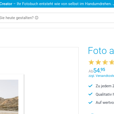
 Creator
– Ihr Fotobuch entsteht wie von selbst im Handumdrehen. Je
Foto 
54.
95
Ab
zzgl. Versandkoste
Zu jedem Z
Qualitativ
Auf wertvo