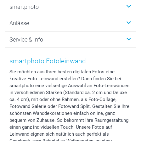
Fotobücher
smartphoto
Fotogeschenke
Wanddekoration
Über uns
Anlässe
MyNameBook
Warum smartphoto
Foto-Grusskarten
Nachhaltigkeit
Weihnachten
Service & Info
Fotoabzüge, Fotos als Buch & Poster
Datenschutz
Neujahr
Smartphone & Tablet Cases
Cookie-Erklärung
Valentinstag
Kontakt & FAQ
Zubehör & Material
AGB
Muttertag
Preise und Versandkosten
smartphoto Fotoleinwand
Foto-Kalender & Agenden
Impressum
Vatertag
Lieferfristen
Sie möchten aus Ihren besten digitalen Fotos eine
Sticker & Etiketten
Presse
Kommunion & Konfirmation
48h Lieferung
kreative Foto-Leinwand erstellen? Dann finden Sie bei
Geschenk-Gutscheine (PDF)
Partnerprogramme
Hochzeit
Zahlungsmöglichkeiten
smartphoto eine vielseitige Auswahl an Foto-Leinwänden
Investor Relations
Geburtstag
Anmelden /Registrieren
in verschiedenen Stärken (Standard ca. 2 cm und Deluxe
B2B smartbusiness
Geburt
Sitemap
ca. 4 cm), mit oder ohne Rahmen, als Foto-Collage,
Fotowand Galerie oder Fotowand Split. Gestalten Sie Ihre
Widerrufsrecht
Zu allen Anlässen
Status der Bestellung
schönsten Wanddekorationen einfach online, ganz
smartfriends
bequem von Zuhause. So bekommt Ihre Raumgestaltung
smartgarantie
einen ganz individuellen Touch. Unsere Fotos auf
smartbonus
Leinwand eignen sich natürlich auch perfekt als