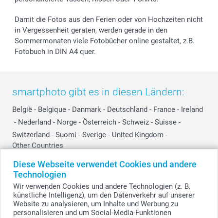
Damit die Fotos aus den Ferien oder von Hochzeiten nicht
in Vergessenheit geraten, werden gerade in den
Sommermonaten viele Fotobücher online gestaltet, z.B.
Fotobuch in DIN A4 quer.
smartphoto gibt es in diesen Ländern:
België
-
Belgique
-
Danmark
-
Deutschland
-
France
-
Ireland
-
Nederland
-
Norge
-
Österreich
-
Schweiz
-
Suisse
-
Switzerland
-
Suomi
-
Sverige
-
United Kingdom
-
Other Countries
Diese Webseite verwendet Cookies und andere
Technologien
Alle Preise verstehen sich in Schweizer Franken (CHF) inkl. MwSt. und zzgl.
Wir verwenden Cookies und andere Technologien (z. B.
Versandkosten.
künstliche Intelligenz), um den Datenverkehr auf unserer
Website zu analysieren, um Inhalte und Werbung zu
personalisieren und um Social-Media-Funktionen