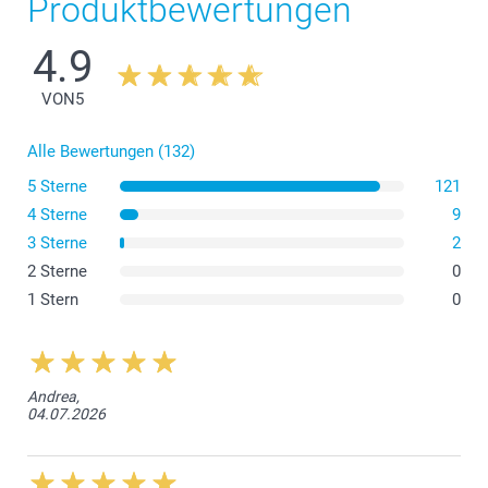
Produktbewertungen
Naturfarben
4.9
Zum Schutz verarbeiten wir die Leinwand mit ca. 1 cm Spielraum
zum Rahmen.
VON
5
Alle Bewertungen (132)
5 Sterne
121
4 Sterne
9
3 Sterne
2
2 Sterne
0
1 Stern
0
Andrea,
04.07.2026