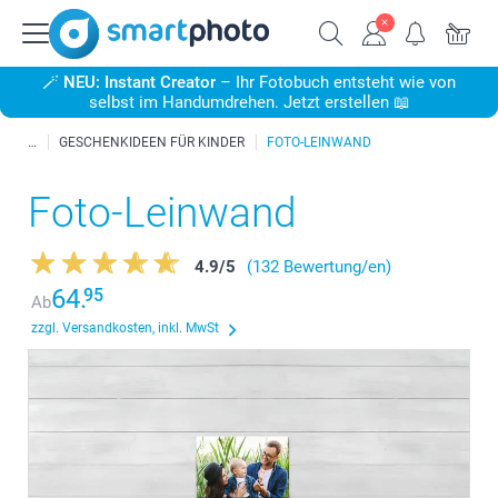
🪄
NEU: Instant Creator
– Ihr Fotobuch entsteht wie von
selbst im Handumdrehen. Jetzt erstellen 📖
GESCHENKIDEEN FÜR KINDER
FOTO-LEINWAND
Foto-Leinwand
4.9
/
5
(132 Bewertung/en)
64.
95
Ab
zzgl. Versandkosten, inkl. MwSt