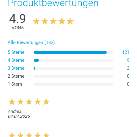
Produktbewertungen
Naturfarben
4.9
Zum Schutz verarbeiten wir die Leinwand mit ca. 1 cm Spielraum
zum Rahmen.
VON
5
Alle Bewertungen (132)
5 Sterne
121
4 Sterne
9
3 Sterne
2
2 Sterne
0
1 Stern
0
Andrea,
04.07.2026