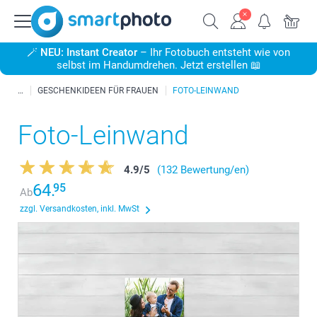
🪄
NEU: Instant Creator
– Ihr Fotobuch entsteht wie von
selbst im Handumdrehen. Jetzt erstellen 📖
GESCHENKIDEEN FÜR FRAUEN
FOTO-LEINWAND
Foto-Leinwand
4.9
/
5
(132 Bewertung/en)
64.
95
Ab
zzgl. Versandkosten, inkl. MwSt