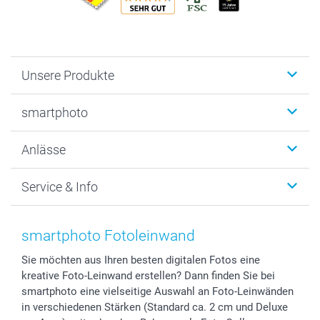
Unsere Produkte
Fotobücher
smartphoto
Fotogeschenke
Wanddekoration
Über uns
Anlässe
MyNameBook
Warum smartphoto
Foto-Grusskarten
Nachhaltigkeit
Weihnachten
Service & Info
Fotoabzüge, Fotos als Buch & Poster
Datenschutz
Neujahr
Smartphone & Tablet Cases
Cookie-Erklärung
Valentinstag
Kontakt & FAQ
Zubehör & Material
AGB
Muttertag
Preise und Versandkosten
smartphoto Fotoleinwand
Foto-Kalender & Agenden
Impressum
Vatertag
Lieferfristen
Sie möchten aus Ihren besten digitalen Fotos eine
Sticker & Etiketten
Presse
Kommunion & Konfirmation
48h Lieferung
kreative Foto-Leinwand erstellen? Dann finden Sie bei
Geschenk-Gutscheine (PDF)
Partnerprogramme
Hochzeit
Zahlungsmöglichkeiten
smartphoto eine vielseitige Auswahl an Foto-Leinwänden
Investor Relations
Geburtstag
Anmelden /Registrieren
in verschiedenen Stärken (Standard ca. 2 cm und Deluxe