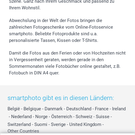
Szene. Ganz nach Ihrem Geschmack und passend zu
Ihrem Wohnstil.
Abwechslung in der Welt der Fotos bringen die
zahlreichen Fotogeschenke vom Online-Fotoservice
smartphoto. Beliebte Fotoprodukte sind u.a.
personalisierte Tassen, Kissen oder T-Shirts.
Damit die Fotos aus den Ferien oder von Hochzeiten nicht
in Vergessenheit geraten, werden gerade in den
Sommermonaten viele Fotobücher online gestaltet, z.B.
Fotobuch in DIN A4 quer.
smartphoto gibt es in diesen Ländern:
België
-
Belgique
-
Danmark
-
Deutschland
-
France
-
Ireland
-
Nederland
-
Norge
-
Österreich
-
Schweiz
-
Suisse
-
Switzerland
-
Suomi
-
Sverige
-
United Kingdom
-
Other Countries