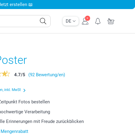
tzt erstellen 📖
DE
Poster
4.7
/
5
(92 Bewertung/en)
n, inkl. MwSt
eitpunkt Fotos bestellen
 hochwertige Verarbeitung
lle Erinnerungen mit Freude zurückblicken
r Mengenrabatt