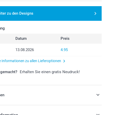
iter zu den Designs
ung
Datum
Preis
13.08.2026
4.95
e Informationen zu allen Lieferoptionen
r gemacht?
Erhalten Sie einen gratis Neudruck!
nen
 einen passenden Rahmen für Ihr Foto-
nformation