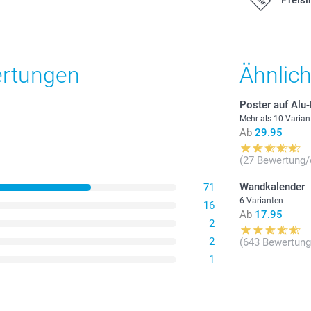
Poster
18.00/Stü
Ab
ertungen
Ähnlic
Preis und Verfü
Alle Preise ver
Poster auf Alu
zzgl. Versandk
Holzrahmen in 4 
Mehr als 10 Varian
Ab
29.95
Weiss
Schwarz
Anzahl
(27 Bewertung/
Taupe
Naturfarben
Wandkalender
71
1 - 9
Das Profil des 
6 Varianten
16
Ab
17.95
Entspiegeltes, a
2
10 - 19
gerahmten Foto-
2
(643 Bewertung
Hängesystem gel
1
20+