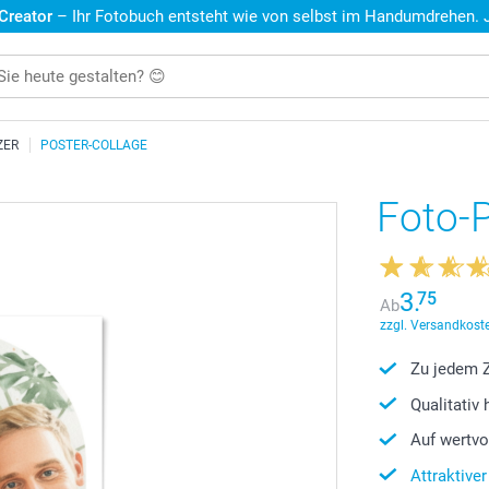
 Creator
– Ihr Fotobuch entsteht wie von selbst im Handumdrehen. Je
ZER
POSTER-COLLAGE
Foto-
3.
75
Ab
zzgl. Versandkoste
Zu jedem Z
Qualitativ
Auf wertvo
Attraktive