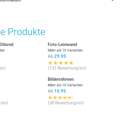
ck
he Produkte
gbarkeit der Optionen
stehen sich in Schweizer Franken (CHF) inkl. MwSt. und
-Dibond
Foto-Leinwand
osten.
Farben erhältlich:
ten
Mehr als 10 Varianten
Ab
29.95
Stückpreis
en)
(132 Bewertung/en)
Bilderrahmen
Ab
3.75
Rahmens hat eine Länge und Höhe über 15 mm.
Mehr als 10 Varianten
Ab
10.95
nti-reflex Acrylglas Stärke 1,5 mm. Fertig zum Aufhängen: Ihre
Ab
3.25
Poster und Fotoposter/Collagen werden mit dem passenden
/en)
(38 Bewertung/en)
iefert.
Ab
2.75