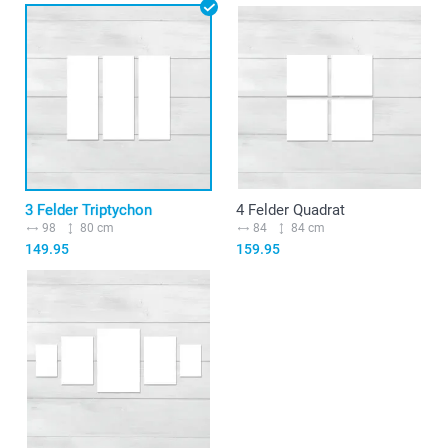
3 Felder Triptychon
4 Felder Quadrat
98
80 cm
84
84 cm
149.95
159.95