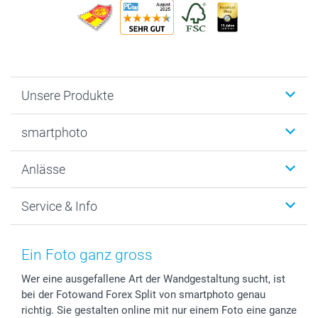
Unsere Produkte
Fotobücher
smartphoto
Fotogeschenke
Wanddekoration
Über uns
Anlässe
MyNameBook
Warum smartphoto
Foto-Grusskarten
Nachhaltigkeit
Weihnachten
Service & Info
Fotoabzüge, Fotos als Buch & Poster
Datenschutz
Neujahr
Smartphone & Tablet Cases
Cookie-Erklärung
Valentinstag
Kontakt & FAQ
Zubehör & Material
AGB
Muttertag
Preise und Versandkosten
Ein Foto ganz gross
Foto-Kalender & Agenden
Impressum
Vatertag
Lieferfristen
Wer eine ausgefallene Art der Wandgestaltung sucht, ist
Sticker & Etiketten
Presse
Kommunion & Konfirmation
48h Lieferung
bei der Fotowand Forex Split von smartphoto genau
Geschenk-Gutscheine (PDF)
Partnerprogramme
Hochzeit
Zahlungsmöglichkeiten
richtig. Sie gestalten online mit nur einem Foto eine ganze