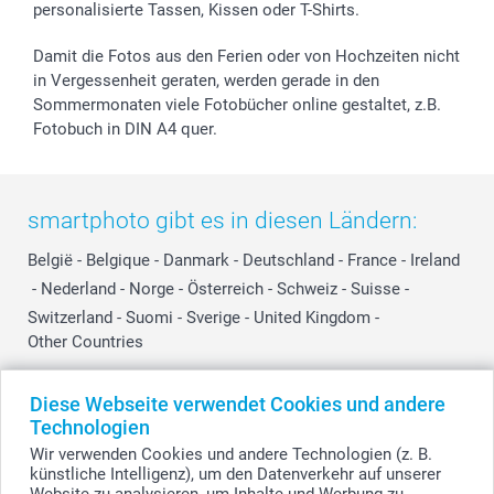
personalisierte Tassen, Kissen oder T-Shirts.
Damit die Fotos aus den Ferien oder von Hochzeiten nicht
in Vergessenheit geraten, werden gerade in den
Sommermonaten viele Fotobücher online gestaltet, z.B.
Fotobuch in DIN A4 quer.
smartphoto gibt es in diesen Ländern:
België
-
Belgique
-
Danmark
-
Deutschland
-
France
-
Ireland
-
Nederland
-
Norge
-
Österreich
-
Schweiz
-
Suisse
-
Switzerland
-
Suomi
-
Sverige
-
United Kingdom
-
Other Countries
Diese Webseite verwendet Cookies und andere
Alle Preise verstehen sich in Schweizer Franken (CHF) inkl. MwSt. und zzgl.
Technologien
Versandkosten.
Wir verwenden Cookies und andere Technologien (z. B.
künstliche Intelligenz), um den Datenverkehr auf unserer