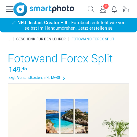
🪄
NEU: Instant Creator
– Ihr Fotobuch entsteht wie von
selbst im Handumdrehen. Jetzt erstellen 📖
GESCHENK FÜR DEN LEHRER
FOTOWAND FOREX SPLIT
Fotowand Forex Split
149.
95
zzgl. Versandkosten, inkl. MwSt