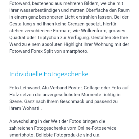
Investor Relations
Geburtstag
Anmelden /Registrieren
Fotowand, bestehend aus mehreren Bildern, welche mit
B2B smartbusiness
Geburt
Sitemap
ihrer wasserbeständigen und matten Oberfläche den Raum
in einem ganz besonderen Licht erstrahlen lassen. Bei der
Widerrufsrecht
Zu allen Anlässen
Status der Bestellung
Gestaltung sind Ihnen keine Grenzen gesetzt, hierfür
smartfriends
stehen verschiedene Formate, wie Wolkenform, grosses
smartgarantie
Quadrat oder Triptychon zur Verfügung. Gestalten Sie Ihre
smartbonus
Wand zu einem absoluten Highlight Ihrer Wohnung mit der
Fotowand Forex Split von smartphoto.
Individuelle Fotogeschenke
Foto-Leinwand, Alu-Verbund Poster, Collage oder Foto auf
Holz setzen die unvergesslichsten Momente richtig in
Szene. Ganz nach Ihrem Geschmack und passend zu
Ihrem Wohnstil.
Abwechslung in der Welt der Fotos bringen die
zahlreichen Fotogeschenke vom Online-Fotoservice
smartphoto. Beliebte Fotoprodukte sind u.a.