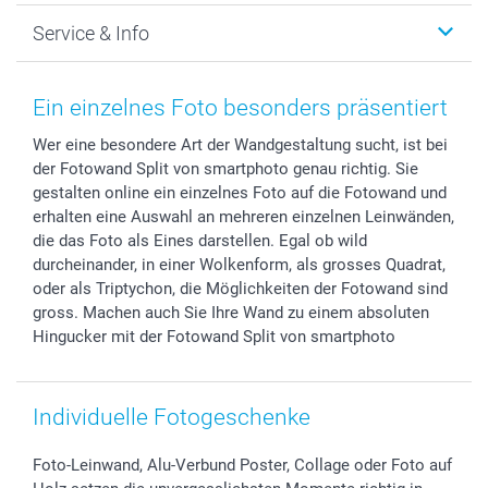
Foto-Grusskarten
Nachhaltigkeit
Weihnachten
Service & Info
Fotoabzüge, Fotos als Buch & Poster
Datenschutz
Neujahr
Smartphone & Tablet Cases
Cookie-Erklärung
Valentinstag
Kontakt & FAQ
Zubehör & Material
AGB
Muttertag
Preise und Versandkosten
Ein einzelnes Foto besonders präsentiert
Foto-Kalender & Agenden
Impressum
Vatertag
Lieferfristen
Wer eine besondere Art der Wandgestaltung sucht, ist bei
Sticker & Etiketten
Presse
Kommunion & Konfirmation
48h Lieferung
der Fotowand Split von smartphoto genau richtig. Sie
Geschenk-Gutscheine (PDF)
Partnerprogramme
Hochzeit
Zahlungsmöglichkeiten
gestalten online ein einzelnes Foto auf die Fotowand und
Investor Relations
Geburtstag
Anmelden /Registrieren
erhalten eine Auswahl an mehreren einzelnen Leinwänden,
B2B smartbusiness
Geburt
Sitemap
die das Foto als Eines darstellen. Egal ob wild
durcheinander, in einer Wolkenform, als grosses Quadrat,
Widerrufsrecht
Zu allen Anlässen
Status der Bestellung
oder als Triptychon, die Möglichkeiten der Fotowand sind
smartfriends
gross. Machen auch Sie Ihre Wand zu einem absoluten
smartgarantie
Hingucker mit der Fotowand Split von smartphoto
smartbonus
Individuelle Fotogeschenke
Foto-Leinwand, Alu-Verbund Poster, Collage oder Foto auf