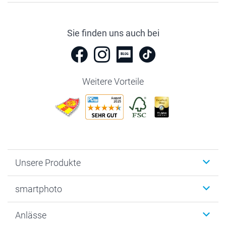
Sie finden uns auch bei
Weitere Vorteile
Unsere Produkte
Fotobücher
smartphoto
Fotogeschenke
Wanddekoration
Über uns
Anlässe
MyNameBook
Warum smartphoto