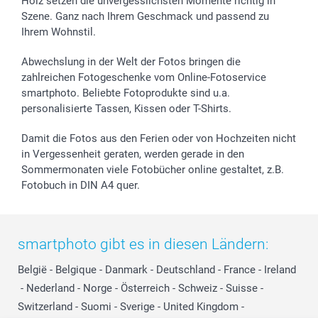
Holz setzen die unvergesslichsten Momente richtig in
Szene. Ganz nach Ihrem Geschmack und passend zu
Ihrem Wohnstil.
Abwechslung in der Welt der Fotos bringen die
zahlreichen Fotogeschenke vom Online-Fotoservice
smartphoto. Beliebte Fotoprodukte sind u.a.
personalisierte Tassen, Kissen oder T-Shirts.
Damit die Fotos aus den Ferien oder von Hochzeiten nicht
in Vergessenheit geraten, werden gerade in den
Sommermonaten viele Fotobücher online gestaltet, z.B.
Fotobuch in DIN A4 quer.
smartphoto gibt es in diesen Ländern:
België
-
Belgique
-
Danmark
-
Deutschland
-
France
-
Ireland
-
Nederland
-
Norge
-
Österreich
-
Schweiz
-
Suisse
-
Switzerland
-
Suomi
-
Sverige
-
United Kingdom
-