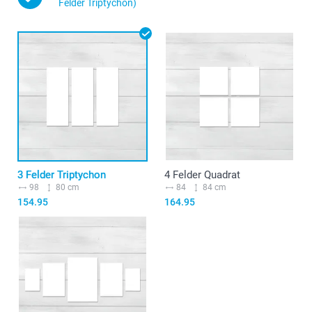
Felder Triptychon)
3 Felder Triptychon
4 Felder Quadrat
98
80 cm
84
84 cm
154.95
164.95