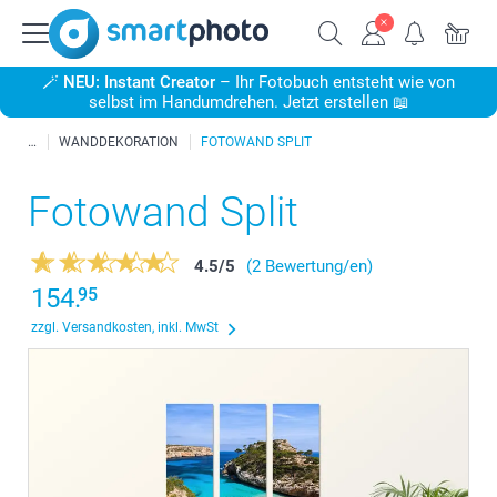
🪄
NEU: Instant Creator
– Ihr Fotobuch entsteht wie von
selbst im Handumdrehen. Jetzt erstellen 📖
WANDDEKORATION
FOTOWAND SPLIT
Fotowand Split
4.5
/
5
(2 Bewertung/en)
154.
95
zzgl. Versandkosten, inkl. MwSt