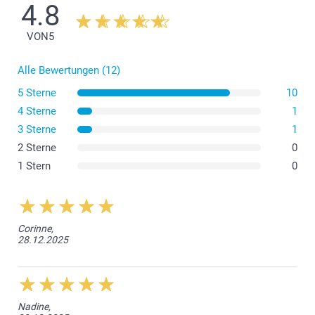
4.8
Für glatte und nicht strukturierte Wände
Personalisierbar mit Fotos, Text und verschiedenen
VON
5
Hintergründen
Flexibel austauschbar
Das Material Forex ist nicht hitzebeständig, setzen Sie
Alle Bewertungen (12)
es nicht dem direkten Sonnenlicht aus.
5 Sterne
10
4 Sterne
1
3 Sterne
1
2 Sterne
0
1 Stern
0
Corinne,
28.12.2025
Nadine,