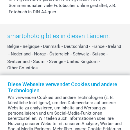
Sommermonaten viele Fotobücher online gestaltet, z.B.
Fotobuch in DIN A4 quer.
smartphoto gibt es in diesen Ländern:
België
-
Belgique
-
Danmark
-
Deutschland
-
France
-
Ireland
-
Nederland
-
Norge
-
Österreich
-
Schweiz
-
Suisse
-
Switzerland
-
Suomi
-
Sverige
-
United Kingdom
-
Other Countries
Diese Webseite verwendet Cookies und andere
Alle Preise verstehen sich in Schweizer Franken (CHF) inkl. MwSt. und zzgl.
Technologien
Versandkosten.
Wir verwenden Cookies und andere Technologien (z. B.
künstliche Intelligenz), um den Datenverkehr auf unserer
Website zu analysieren, um Inhalte und Werbung zu
personalisieren und um Social-Media-Funktionen
© smartphoto Group. Alle Rechte vorbehalten.
bereitzustellen. Wir teilen auch Informationen über Ihre
Nutzung unserer Website mit unseren Analyse-, Werbe- und
Social-Media-Partnern. Mehr über unsere Cookie-Erklärung