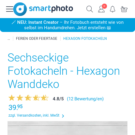
🪄
NEU: Instant Creator
– Ihr Fotobuch entsteht wie von
selbst im Handumdrehen. Jetzt erstellen 📖
FERIEN ODER FEIERTAGE
HEXAGON FOTOKACHELN
Sechseckige
Fotokacheln - Hexagon
Wanddeko
4.8
/
5
(12 Bewertung/en)
39.
95
zzgl. Versandkosten, inkl. MwSt