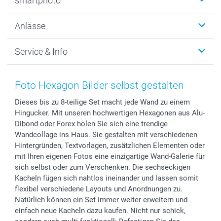
smartphoto
Fotogeschenke
Wanddekoration
Über uns
Anlässe
MyNameBook
Warum smartphoto
Foto-Grusskarten
Nachhaltigkeit
Weihnachten
Service & Info
Fotoabzüge, Fotos als Buch & Poster
Datenschutz
Neujahr
Smartphone & Tablet Cases
Cookie-Erklärung
Valentinstag
Kontakt & FAQ
Zubehör & Material
AGB
Muttertag
Preise und Versandkosten
Foto Hexagon Bilder selbst gestalten
Foto-Kalender & Agenden
Impressum
Vatertag
Lieferfristen
Dieses bis zu 8-teilige Set macht jede Wand zu einem
Sticker & Etiketten
Presse
Kommunion & Konfirmation
48h Lieferung
Hingucker. Mit unseren hochwertigen Hexagonen aus Alu-
Geschenk-Gutscheine (PDF)
Partnerprogramme
Hochzeit
Zahlungsmöglichkeiten
Dibond oder Forex holen Sie sich eine trendige
Investor Relations
Geburtstag
Anmelden /Registrieren
Wandcollage ins Haus. Sie gestalten mit verschiedenen
B2B smartbusiness
Geburt
Sitemap
Hintergründen, Textvorlagen, zusätzlichen Elementen oder
mit Ihren eigenen Fotos eine einzigartige Wand-Galerie für
Widerrufsrecht
Zu allen Anlässen
Status der Bestellung
sich selbst oder zum Verschenken. Die sechseckigen
smartfriends
Kacheln fügen sich nahtlos ineinander und lassen somit
smartgarantie
flexibel verschiedene Layouts und Anordnungen zu.
smartbonus
Natürlich können ein Set immer weiter erweitern und
einfach neue Kacheln dazu kaufen. Nicht nur schick,