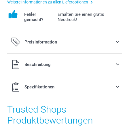
Weitere Informationen zu allen Lieferoptionen
Fehler
Erhalten Sie einen gratis
gemacht?
Neudruck!
Preisinformation
Alle Preise verstehen sich in Schweizer Franken (CHF) inkl.
Beschreibung
MwSt. und zzgl. Versandkosten.
Spezifikationen
Trusted Shops
Produktbewertungen
Hochwertiger Druck auf Aluminiumplatte oder auf 5
mm dicker Forex-Platte