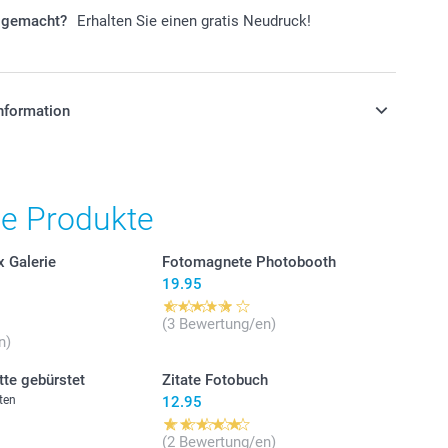
r gemacht?
Erhalten Sie einen gratis Neudruck!
nformation
stehen sich in Schweizer Franken (CHF) inkl. MwSt. und
osten.
he Produkte
 Galerie
Fotomagnete Photobooth
19.95
(3 Bewertung/en)
n)
tte gebürstet
Zitate Fotobuch
ten
12.95
(2 Bewertung/en)