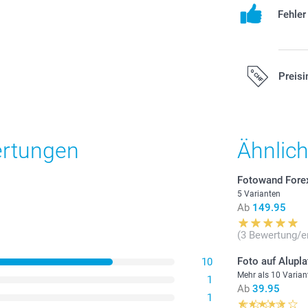
Fehle
Preisi
Alle Preise ver
zzgl. Versandk
ertungen
Ähnlic
Fotowand Forex
5 Varianten
Ab
149.95
(3 Bewertung/e
Foto auf Alupla
10
Mehr als 10 Varian
1
Ab
39.95
1