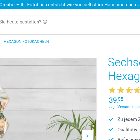
 Creator
– Ihr Fotobuch entsteht wie von selbst im Handumdrehen. Je
HEXAGON FOTOKACHELN
Sechs
Hexag
39.
95
zzgl. Versandkoste
Zu jedem Z
Qualitativ
Auf wertvo