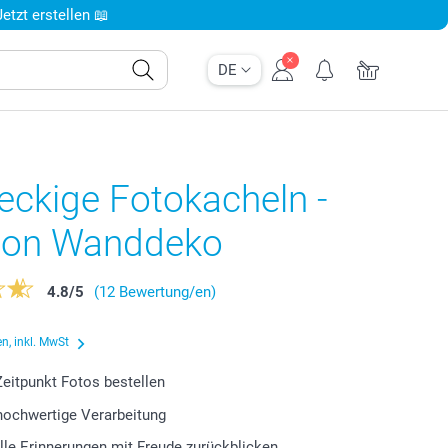
tzt erstellen 📖
DE
eckige Fotokacheln -
on Wanddeko
4.8
/
5
(12 Bewertung/en)
n, inkl. MwSt
eitpunkt Fotos bestellen
 hochwertige Verarbeitung
lle Erinnerungen mit Freude zurückblicken