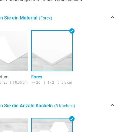
n Sie ein Material
(Forex)
nium
Forex
20
20
17,2
0,05 cm
0,5 cm
n Sie die Anzahl Kacheln
(3 Kacheln)