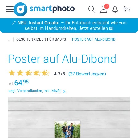
🪄
NEU: Instant Creator
– Ihr Fotobuch entsteht wie von
selbst im Handumdrehen. Jetzt erstellen 📖
GESCHENKIDEEN FÜR BABYS
POSTER AUF ALU-DIBOND
Poster auf Alu-Dibond
4.7
/
5
(27 Bewertung/en)
64.
95
Ab
zzgl. Versandkosten, inkl. MwSt