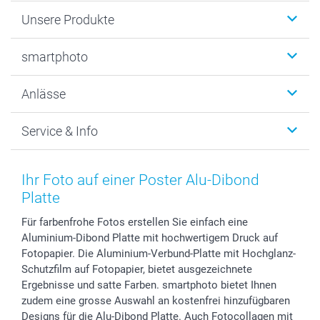
Unsere Produkte
Fotobücher
smartphoto
Fotogeschenke
Wanddekoration
Über uns
Anlässe
MyNameBook
Warum smartphoto
Foto-Grusskarten
Nachhaltigkeit
Weihnachten
Service & Info
Fotoabzüge, Fotos als Buch & Poster
Datenschutz
Neujahr
Smartphone & Tablet Cases
Cookie-Erklärung
Valentinstag
Kontakt & FAQ
Zubehör & Material
AGB
Muttertag
Preise und Versandkosten
Ihr Foto auf einer Poster Alu-Dibond
Foto-Kalender & Agenden
Impressum
Vatertag
Lieferfristen
Platte
Sticker & Etiketten
Presse
Kommunion & Konfirmation
48h Lieferung
Für farbenfrohe Fotos erstellen Sie einfach eine
Geschenk-Gutscheine (PDF)
Partnerprogramme
Hochzeit
Zahlungsmöglichkeiten
Aluminium-Dibond Platte mit hochwertigem Druck auf
Investor Relations
Geburtstag
Anmelden /Registrieren
Fotopapier. Die Aluminium-Verbund-Platte mit Hochglanz-
B2B smartbusiness
Geburt
Sitemap
Schutzfilm auf Fotopapier, bietet ausgezeichnete
Widerrufsrecht
Zu allen Anlässen
Status der Bestellung
Ergebnisse und satte Farben. smartphoto bietet Ihnen
zudem eine grosse Auswahl an kostenfrei hinzufügbaren
smartfriends
Designs für die Alu-Dibond Platte. Auch Fotocollagen mit