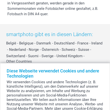
in Vergessenheit geraten, werden gerade in den
Sommermonaten viele Fotobücher online gestaltet, z.B.
Fotobuch in DIN A4 quer.
smartphoto gibt es in diesen Ländern:
België
-
Belgique
-
Danmark
-
Deutschland
-
France
-
Ireland
-
Nederland
-
Norge
-
Österreich
-
Schweiz
-
Suisse
-
Switzerland
-
Suomi
-
Sverige
-
United Kingdom
-
Other Countries
Diese Webseite verwendet Cookies und andere
Technologien
Alle Preise verstehen sich in Schweizer Franken (CHF) inkl. MwSt. und zzgl.
Wir verwenden Cookies und andere Technologien (z. B.
Versandkosten.
künstliche Intelligenz), um den Datenverkehr auf unserer
Website zu analysieren, um Inhalte und Werbung zu
personalisieren und um Social-Media-Funktionen
bereitzustellen. Wir teilen auch Informationen über Ihre
© smartphoto Group. Alle Rechte vorbehalten.
Nutzung unserer Website mit unseren Analyse-, Werbe- und
Social-Media-Partnern. Mehr über unsere Cookie-Erklärung