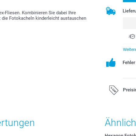
Liefer
x-Fliesen. Kombinieren Sie dabei Ihre
t die Fotokacheln kinderleicht austauschen
Weiter
Fehle
Preisi
Alle Preise ver
zzgl. Versandk
ertungen
Ähnlic
Hexagon Fotok