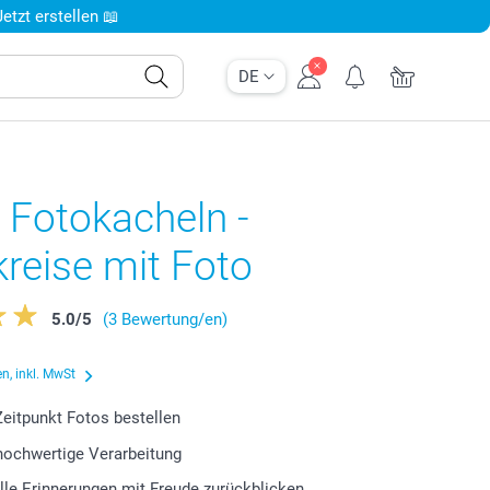
tzt erstellen 📖
DE
 Fotokacheln -
reise mit Foto
5.0
/
5
(3 Bewertung/en)
n, inkl. MwSt
eitpunkt Fotos bestellen
 hochwertige Verarbeitung
lle Erinnerungen mit Freude zurückblicken