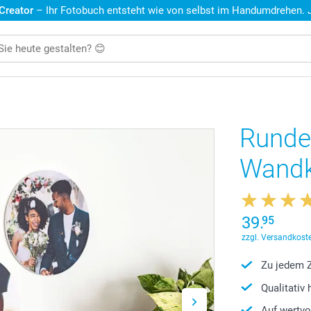
 Creator
– Ihr Fotobuch entsteht wie von selbst im Handumdrehen. Je
Runde
Wandk
39.
95
zzgl. Versandkoste
Zu jedem Z
Qualitativ
Auf wertvo