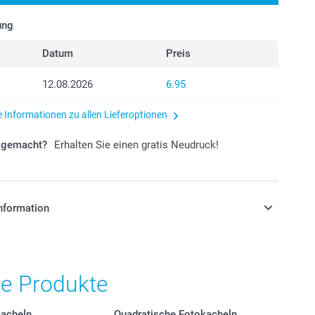
ung
Datum
Preis
12.08.2026
6.95
e Informationen zu allen Lieferoptionen
r gemacht?
Erhalten Sie einen gratis Neudruck!
nformation
stehen sich in Schweizer Franken (CHF) inkl. MwSt. und
osten.
he Produkte
acheln
Quadratische Fotokacheln