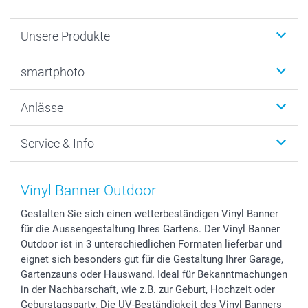
Unsere Produkte
Fotobücher
smartphoto
Fotogeschenke
Wanddekoration
Über uns
Anlässe
MyNameBook
Warum smartphoto
Foto-Grusskarten
Nachhaltigkeit
Weihnachten
Service & Info
Fotoabzüge, Fotos als Buch & Poster
Datenschutz
Neujahr
Smartphone & Tablet Cases
Cookie-Erklärung
Valentinstag
Kontakt & FAQ
Zubehör & Material
AGB
Muttertag
Preise und Versandkosten
Vinyl Banner Outdoor
Foto-Kalender & Agenden
Impressum
Vatertag
Lieferfristen
Gestalten Sie sich einen wetterbeständigen Vinyl Banner
Sticker & Etiketten
Presse
Kommunion & Konfirmation
48h Lieferung
für die Aussengestaltung Ihres Gartens. Der Vinyl Banner
Geschenk-Gutscheine (PDF)
Partnerprogramme
Hochzeit
Zahlungsmöglichkeiten
Outdoor ist in 3 unterschiedlichen Formaten lieferbar und
Investor Relations
Geburtstag
Anmelden /Registrieren
eignet sich besonders gut für die Gestaltung Ihrer Garage,
B2B smartbusiness
Geburt
Sitemap
Gartenzauns oder Hauswand. Ideal für Bekanntmachungen
in der Nachbarschaft, wie z.B. zur Geburt, Hochzeit oder
Widerrufsrecht
Zu allen Anlässen
Status der Bestellung
Geburstagsparty. Die UV-Beständigkeit des Vinyl Banners