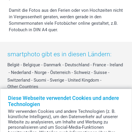
Damit die Fotos aus den Ferien oder von Hochzeiten nicht
in Vergessenheit geraten, werden gerade in den
Sommermonaten viele Fotobücher online gestaltet, z.B.
Fotobuch in DIN A4 quer.
smartphoto gibt es in diesen Ländern:
België
-
Belgique
-
Danmark
-
Deutschland
-
France
-
Ireland
-
Nederland
-
Norge
-
Österreich
-
Schweiz
-
Suisse
-
Switzerland
-
Suomi
-
Sverige
-
United Kingdom
-
Other Countries
Diese Webseite verwendet Cookies und andere
Technologien
Alle Preise verstehen sich in Schweizer Franken (CHF) inkl. MwSt. und zzgl.
Wir verwenden Cookies und andere Technologien (z. B.
Versandkosten.
künstliche Intelligenz), um den Datenverkehr auf unserer
Website zu analysieren, um Inhalte und Werbung zu
personalisieren und um Social-Media-Funktionen