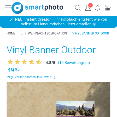
🪄
NEU: Instant Creator
– Ihr Fotobuch entsteht wie von
selbst im Handumdrehen. Jetzt erstellen 📖
HOME
WEIHNACHTSDEKORATION
VINYL BANNER OUTDOOR
Vinyl Banner Outdoor
4.8
/
5
(10 Bewertung/en)
49.
95
zzgl. Versandkosten, inkl. MwSt