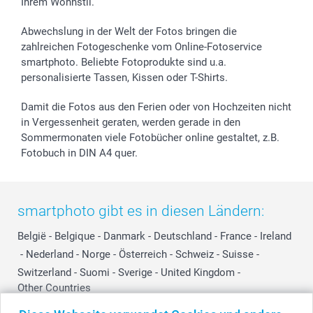
Ihrem Wohnstil.
Abwechslung in der Welt der Fotos bringen die
zahlreichen Fotogeschenke vom Online-Fotoservice
smartphoto. Beliebte Fotoprodukte sind u.a.
personalisierte Tassen, Kissen oder T-Shirts.
Damit die Fotos aus den Ferien oder von Hochzeiten nicht
in Vergessenheit geraten, werden gerade in den
Sommermonaten viele Fotobücher online gestaltet, z.B.
Fotobuch in DIN A4 quer.
smartphoto gibt es in diesen Ländern:
België
-
Belgique
-
Danmark
-
Deutschland
-
France
-
Ireland
-
Nederland
-
Norge
-
Österreich
-
Schweiz
-
Suisse
-
Switzerland
-
Suomi
-
Sverige
-
United Kingdom
-
Other Countries