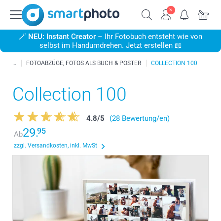
🪄
NEU: Instant Creator
– Ihr Fotobuch entsteht wie von
selbst im Handumdrehen. Jetzt erstellen 📖
FOTOABZÜGE, FOTOS ALS BUCH & POSTER
COLLECTION 100
Collection 100
4.8
/
5
(28 Bewertung/en)
29.
95
Ab
zzgl. Versandkosten, inkl. MwSt