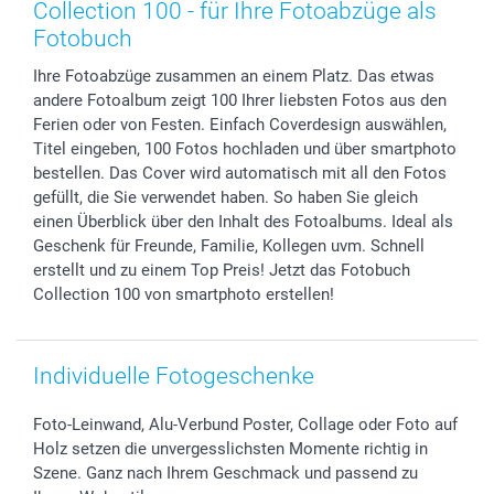
Zubehör & Material
AGB
Muttertag
Preise und Versandkosten
Collection 100 - für Ihre Fotoabzüge als
Foto-Kalender & Agenden
Impressum
Vatertag
Lieferfristen
Fotobuch
Sticker & Etiketten
Presse
Kommunion & Konfirmation
48h Lieferung
Ihre Fotoabzüge zusammen an einem Platz. Das etwas
Geschenk-Gutscheine (PDF)
Partnerprogramme
Hochzeit
Zahlungsmöglichkeiten
andere Fotoalbum zeigt 100 Ihrer liebsten Fotos aus den
Investor Relations
Geburtstag
Anmelden /Registrieren
Ferien oder von Festen. Einfach Coverdesign auswählen,
B2B smartbusiness
Geburt
Sitemap
Titel eingeben, 100 Fotos hochladen und über smartphoto
Widerrufsrecht
Zu allen Anlässen
Status der Bestellung
bestellen. Das Cover wird automatisch mit all den Fotos
gefüllt, die Sie verwendet haben. So haben Sie gleich
smartfriends
einen Überblick über den Inhalt des Fotoalbums. Ideal als
smartgarantie
Geschenk für Freunde, Familie, Kollegen uvm. Schnell
smartbonus
erstellt und zu einem Top Preis! Jetzt das Fotobuch
Collection 100 von smartphoto erstellen!
Individuelle Fotogeschenke
Foto-Leinwand, Alu-Verbund Poster, Collage oder Foto auf
Holz setzen die unvergesslichsten Momente richtig in
Szene. Ganz nach Ihrem Geschmack und passend zu