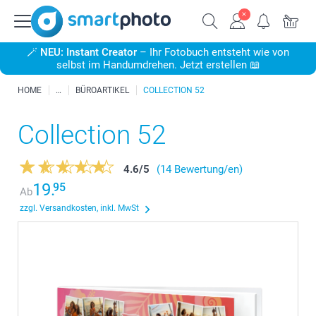
🪄
NEU: Instant Creator
– Ihr Fotobuch entsteht wie von
selbst im Handumdrehen. Jetzt erstellen 📖
HOME
BÜROARTIKEL
COLLECTION 52
Collection 52
4.6
/
5
(14 Bewertung/en)
19.
95
Ab
zzgl. Versandkosten, inkl. MwSt