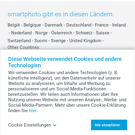
smartphoto gibt es in diesen Ländern:
België
-
Belgique
-
Danmark
-
Deutschland
-
France
-
Ireland
-
Nederland
-
Norge
-
Österreich
-
Schweiz
-
Suisse
-
Switzerland
-
Suomi
-
Sverige
-
United Kingdom
-
Other Countries
Diese Webseite verwendet Cookies und andere
Technologien
Alle Preise verstehen sich in Schweizer Franken (CHF) inkl. MwSt. und zzgl.
Wir verwenden Cookies und andere Technologien (z. B.
Versandkosten.
künstliche Intelligenz), um den Datenverkehr auf unserer
Website zu analysieren, um Inhalte und Werbung zu
personalisieren und um Social-Media-Funktionen
bereitzustellen. Wir teilen auch Informationen über Ihre
© smartphoto Group. Alle Rechte vorbehalten.
Nutzung unserer Website mit unseren Analyse-, Werbe- und
Social-Media-Partnern. Mehr über unsere Cookie-Erklärung
finden Sie
hier
.
Collection 52 gestalten
Cookie Einstellungen
Alle akzeptieren