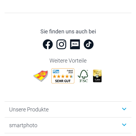
Sie finden uns auch bei
Weitere Vorteile
Unsere Produkte
Fotobücher
smartphoto
Fotogeschenke
Wanddekoration
Über uns