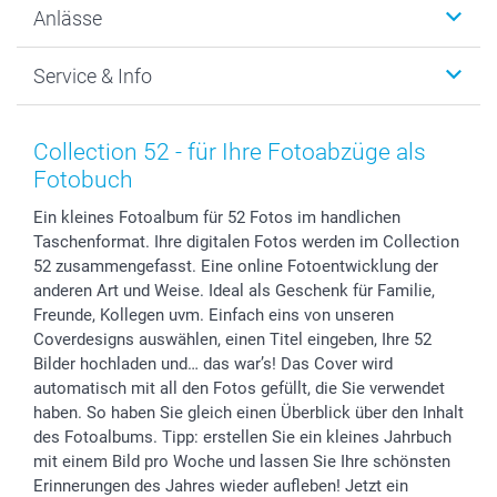
Anlässe
MyNameBook
Warum smartphoto
Foto-Grusskarten
Nachhaltigkeit
Weihnachten
Service & Info
Fotoabzüge, Fotos als Buch & Poster
Datenschutz
Neujahr
Smartphone & Tablet Cases
Cookie-Erklärung
Valentinstag
Kontakt & FAQ
Zubehör & Material
AGB
Muttertag
Preise und Versandkosten
Collection 52 - für Ihre Fotoabzüge als
Foto-Kalender & Agenden
Impressum
Vatertag
Lieferfristen
Fotobuch
Sticker & Etiketten
Presse
Kommunion & Konfirmation
48h Lieferung
Ein kleines Fotoalbum für 52 Fotos im handlichen
Geschenk-Gutscheine (PDF)
Partnerprogramme
Hochzeit
Zahlungsmöglichkeiten
Taschenformat. Ihre digitalen Fotos werden im Collection
Investor Relations
Geburtstag
Anmelden /Registrieren
52 zusammengefasst. Eine online Fotoentwicklung der
B2B smartbusiness
Geburt
Sitemap
anderen Art und Weise. Ideal als Geschenk für Familie,
Widerrufsrecht
Zu allen Anlässen
Status der Bestellung
Freunde, Kollegen uvm. Einfach eins von unseren
Coverdesigns auswählen, einen Titel eingeben, Ihre 52
smartfriends
Bilder hochladen und… das war’s! Das Cover wird
smartgarantie
automatisch mit all den Fotos gefüllt, die Sie verwendet
smartbonus
haben. So haben Sie gleich einen Überblick über den Inhalt
des Fotoalbums. Tipp: erstellen Sie ein kleines Jahrbuch
mit einem Bild pro Woche und lassen Sie Ihre schönsten
Erinnerungen des Jahres wieder aufleben! Jetzt ein