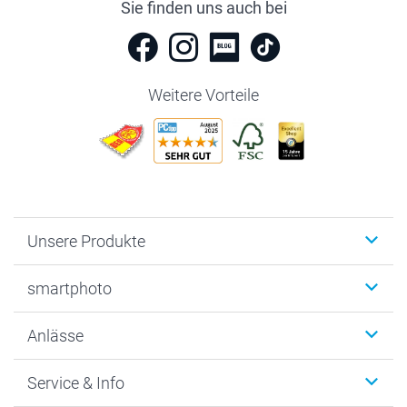
Sie finden uns auch bei
Weitere Vorteile
Unsere Produkte
Fotobücher
smartphoto
Fotogeschenke
Wanddekoration
Über uns
Anlässe
MyNameBook
Warum smartphoto
Foto-Grusskarten
Nachhaltigkeit
Weihnachten
Service & Info
Fotoabzüge, Fotos als Buch & Poster
Datenschutz
Neujahr