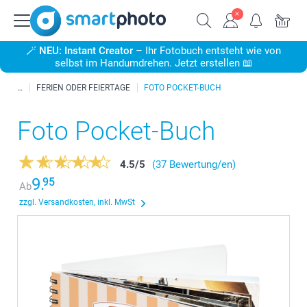
🪄
NEU: Instant Creator
– Ihr Fotobuch entsteht wie von
selbst im Handumdrehen. Jetzt erstellen 📖
FERIEN ODER FEIERTAGE
FOTO POCKET-BUCH
Foto Pocket-Buch
4.5
/
5
(37 Bewertung/en)
9.
95
Ab
zzgl. Versandkosten, inkl. MwSt