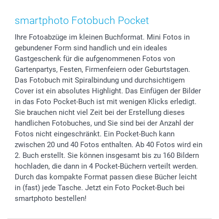
Smartphone & Tablet Cases
Cookie-Erklärung
Valentinstag
Kontakt & FAQ
Zubehör & Material
AGB
Muttertag
Preise und Versandkosten
smartphoto Fotobuch Pocket
Foto-Kalender & Agenden
Impressum
Vatertag
Lieferfristen
Ihre Fotoabzüge im kleinen Buchformat. Mini Fotos in
Sticker & Etiketten
Presse
Kommunion & Konfirmation
48h Lieferung
gebundener Form sind handlich und ein ideales
Geschenk-Gutscheine (PDF)
Partnerprogramme
Hochzeit
Zahlungsmöglichkeiten
Gastgeschenk für die aufgenommenen Fotos von
Investor Relations
Geburtstag
Anmelden /Registrieren
Gartenpartys, Festen, Firmenfeiern oder Geburtstagen.
B2B smartbusiness
Geburt
Sitemap
Das Fotobuch mit Spiralbindung und durchsichtigem
Cover ist ein absolutes Highlight. Das Einfügen der Bilder
Widerrufsrecht
Zu allen Anlässen
Status der Bestellung
in das Foto Pocket-Buch ist mit wenigen Klicks erledigt.
smartfriends
Sie brauchen nicht viel Zeit bei der Erstellung dieses
smartgarantie
handlichen Fotobuches, und Sie sind bei der Anzahl der
smartbonus
Fotos nicht eingeschränkt. Ein Pocket-Buch kann
zwischen 20 und 40 Fotos enthalten. Ab 40 Fotos wird ein
2. Buch erstellt. Sie können insgesamt bis zu 160 Bildern
hochladen, die dann in 4 Pocket-Büchern verteilt werden.
Durch das kompakte Format passen diese Bücher leicht
in (fast) jede Tasche. Jetzt ein Foto Pocket-Buch bei
smartphoto bestellen!