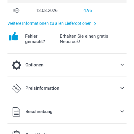
13.08.2026
4.95
Weitere Informationen zu allen Lieferoptionen
Fehler
Erhalten Sie einen gratis
gemacht?
Neudruck!
Optionen
Farbeffekt
Preisinformation
0.00 CHF
Beschreibung
Schwarz-Weiss
Alle Preise verstehen sich in Schweizer Franken (CHF) inkl.