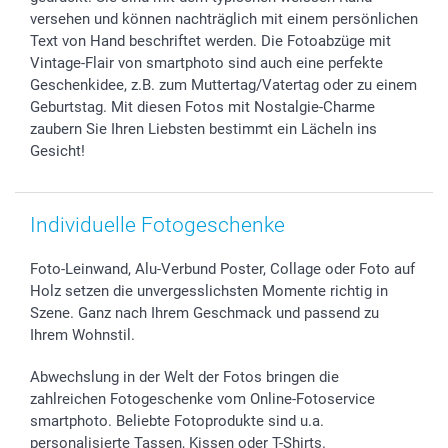
versehen und können nachträglich mit einem persönlichen
Widerrufsrecht
Zu allen Anlässen
Status der Bestellung
Text von Hand beschriftet werden. Die Fotoabzüge mit
smartfriends
Vintage-Flair von smartphoto sind auch eine perfekte
smartgarantie
Geschenkidee, z.B. zum Muttertag/Vatertag oder zu einem
smartbonus
Geburtstag. Mit diesen Fotos mit Nostalgie-Charme
zaubern Sie Ihren Liebsten bestimmt ein Lächeln ins
Gesicht!
Individuelle Fotogeschenke
Foto-Leinwand, Alu-Verbund Poster, Collage oder Foto auf
Holz setzen die unvergesslichsten Momente richtig in
Szene. Ganz nach Ihrem Geschmack und passend zu
Ihrem Wohnstil.
Abwechslung in der Welt der Fotos bringen die
zahlreichen Fotogeschenke vom Online-Fotoservice
smartphoto. Beliebte Fotoprodukte sind u.a.
personalisierte Tassen, Kissen oder T-Shirts.