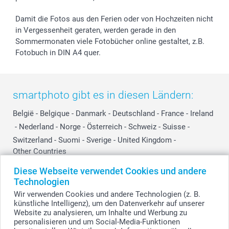
Damit die Fotos aus den Ferien oder von Hochzeiten nicht
in Vergessenheit geraten, werden gerade in den
Sommermonaten viele Fotobücher online gestaltet, z.B.
Fotobuch in DIN A4 quer.
smartphoto gibt es in diesen Ländern:
België
-
Belgique
-
Danmark
-
Deutschland
-
France
-
Ireland
-
Nederland
-
Norge
-
Österreich
-
Schweiz
-
Suisse
-
Switzerland
-
Suomi
-
Sverige
-
United Kingdom
-
Other Countries
Diese Webseite verwendet Cookies und andere
Technologien
Alle Preise verstehen sich in Schweizer Franken (CHF) inkl. MwSt. und zzgl.
Wir verwenden Cookies und andere Technologien (z. B.
Versandkosten.
künstliche Intelligenz), um den Datenverkehr auf unserer
Website zu analysieren, um Inhalte und Werbung zu
personalisieren und um Social-Media-Funktionen