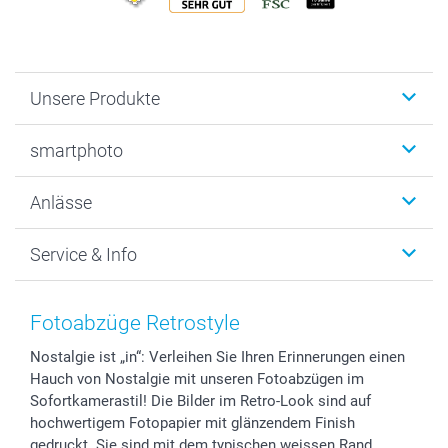
Unsere Produkte
Fotobücher
smartphoto
Fotogeschenke
Wanddekoration
Über uns
Anlässe
MyNameBook
Warum smartphoto
Foto-Grusskarten
Nachhaltigkeit
Weihnachten
Service & Info
Fotoabzüge, Fotos als Buch & Poster
Datenschutz
Neujahr
Smartphone & Tablet Cases
Cookie-Erklärung
Valentinstag
Kontakt & FAQ
Zubehör & Material
AGB
Muttertag
Preise und Versandkosten
Fotoabzüge Retrostyle
Foto-Kalender & Agenden
Impressum
Vatertag
Lieferfristen
Nostalgie ist „in“: Verleihen Sie Ihren Erinnerungen einen
Sticker & Etiketten
Presse
Kommunion & Konfirmation
48h Lieferung
Hauch von Nostalgie mit unseren Fotoabzügen im
Geschenk-Gutscheine (PDF)
Partnerprogramme
Hochzeit
Zahlungsmöglichkeiten
Sofortkamerastil! Die Bilder im Retro-Look sind auf
Investor Relations
Geburtstag
Anmelden /Registrieren
hochwertigem Fotopapier mit glänzendem Finish
B2B smartbusiness
Geburt
Sitemap
gedruckt. Sie sind mit dem typischen weissen Rand