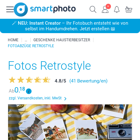
🪄
NEU: Instant Creator
– Ihr Fotobuch entsteht wie von
selbst im Handumdrehen. Jetzt erstellen 📖
HOME
GESCHENKE HAUSTIERBESITZER
FOTOABZÜGE RETROSTYLE
Fotos Retrostyle
4.8
/
5
(41 Bewertung/en)
0.
18
Ab
zzgl. Versandkosten, inkl. MwSt